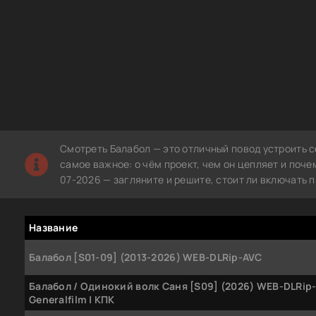
Смотреть Балабол — это отличный повод устроить с
самое важное: о чём проект, чем он цепляет и поч
07-2026 — загляните и решите, стоит ли включать п
Название
Балабол [S01-09] (2013-2026) WEB-DLRip-AVC
Балабол / Одинокий волк Саня [S09] (2026) WEB-DLRip
Generalfilm | КПК