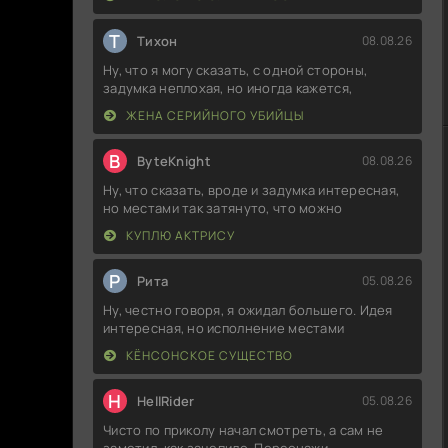
Т
Тихон
08.08.26
Ну, что я могу сказать, с одной стороны,
задумка неплохая, но иногда кажется,
ЖЕНА СЕРИЙНОГО УБИЙЦЫ
B
ByteKnight
08.08.26
Ну, что сказать, вроде и задумка интересная,
но местами так затянуто, что можно
КУПЛЮ АКТРИСУ
Р
Рита
05.08.26
Ну, честно говоря, я ожидал большего. Идея
интересная, но исполнение местами
КЁНСОНСКОЕ СУЩЕСТВО
H
HellRider
05.08.26
Чисто по приколу начал смотреть, а сам не
заметил, как зацепило. Персонажи