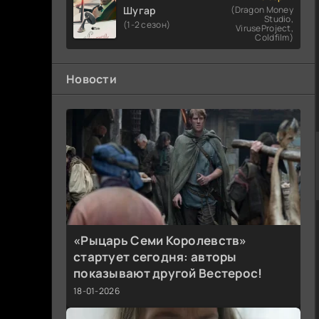
Шугар
(Dragon Money
Studio,
(1-2 сезон)
ViruseProject,
Coldfilm)
Новости
«Рыцарь Семи Королевств»
стартует сегодня: авторы
показывают другой Вестерос!
18-01-2026