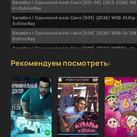
Балабол / Одинокий волк Саня [S01-09] (2013-2026) WE
от ExKinoRay
Балабол / Одинокий волк Саня [S09] (2026) WEB-DLRip
ExKinoRay
Балабол / Одинокий волк Саня [S09] (2026) WEB-DL 108
ExKinoRay
Балабол / Одинокий волк Саня [S08] (2024) WEBRip от
Generalfilm | КПК
Рекомендуем посмотреть:
Балабол / Одинокий волк Саня [S08] (2024) WEBRip-AVC
Files-х
Балабол / Одинокий волк Саня [S08] (2024) WEBRip 10
Балабол / Одинокий волк Саня [S08] (2024) WEBRip от F
Балабол / Одинокий волк Саня [S08] (2024) WEBRip 720
Files-х
Балабол / Одинокий волк Саня [S01-07] (2013-2023) HDT
WEBRip