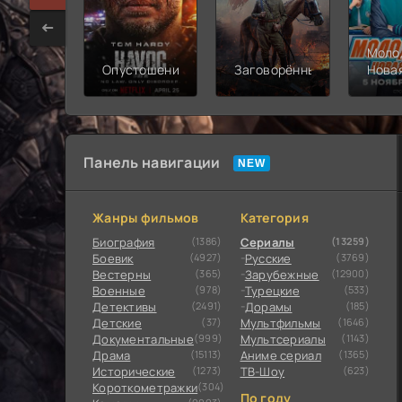
Моло
Опустошение
Заговорённый
Нова
смен
Панель навигации
Жанры фильмов
Категория
Биография
(1386)
Сериалы
(13259)
Боевик
(4927)
Русские
(3769)
Вестерны
(365)
Зарубежные
(12900)
Военные
(978)
Турецкие
(533)
Детективы
(2491)
Дорамы
(185)
Детские
(37)
Мультфильмы
(1646)
Документальные
(999)
Мультсериалы
(1143)
Драма
(15113)
Аниме сериал
(1365)
Исторические
(1273)
ТВ-Шоу
(623)
Короткометражки
(304)
По году