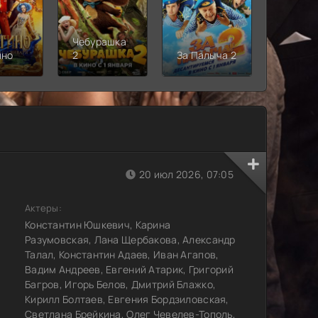
Чебурашка
Рыцарь
ино
2
За Палыча 2
Семи
Короле
20 июл 2026, 07:05
Актеры:
Константин Юшкевич, Карина
Разумовская, Лана Щербакова, Александр
Талал, Константин Адаев, Иван Агапов,
Вадим Андреев, Евгений Атарик, Григорий
Багров, Игорь Белов, Дмитрий Блажко,
Кирилл Болтаев, Евгения Бордзиловская,
Светлана Брейкина, Олег Чевелев-Тополь,