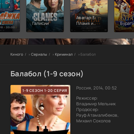
дёжка:
Кланы
Аватар 3:
я
Галисии
Пламя и
Бурат
а
пепел
Киного
»
Сериалы
»
Криминал
» Балабол
Балабол (1-9 сезон)
Россия, 2014, 00:52
1-9 СЕЗОН 1-20 СЕРИЯ
Режиссер:
Владимир Мельник
Продюсер:
Рауф Атамалибеков,
Михаил Соколов