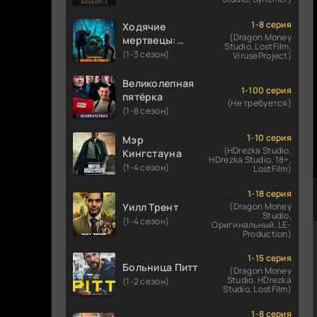
1-8 серия
Ходячие
(Dragon Money
мертвецы:
Studio, LostFilm,
Мертвый
(1-3 сезон)
ViruseProject)
город
Великолепная
1-100 серия
пятёрка
(Не требуется)
(1-8 сезон)
1-10 серия
Мэр
(HDrezka Studio,
Кингстауна
HDrezka Studio. 18+,
(1-4 сезон)
LostFilm)
1-18 серия
Уилл Трент
(Dragon Money
Studio,
(1-4 сезон)
Оригинальный, LE-
Production)
1-15 серия
Больница Питт
(Dragon Money
Studio, HDrezka
(1-2 сезон)
Studio, LostFilm)
1-8 серия