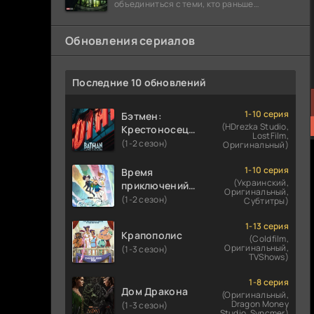
объединиться с теми, кто раньше
предпочитал работать в одиночку: Люди
Икс,
Обновления сериалов
Последние 10 обновлений
1-10 серия
Бэтмен:
(HDrezka Studio,
Крестоносец в
LostFilm,
плаще
(1-2 сезон)
Оригинальный)
1-10 серия
Время
(Украинский,
приключений:
Оригинальный,
Фионна и Кейк
(1-2 сезон)
Субтитры)
1-13 серия
Крапополис
(Coldfilm,
Оригинальный,
(1-3 сезон)
TVShows)
1-8 серия
Дом Дракона
(Оригинальный,
Dragon Money
(1-3 сезон)
Studio, Syncmer)