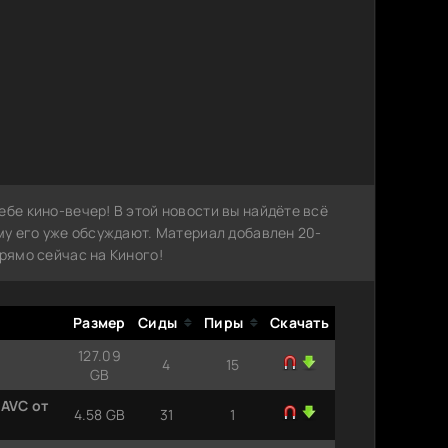
ебе кино-вечер! В этой новости вы найдёте всё
ему его уже обсуждают. Материал добавлен 20-
рямо сейчас на Киного!
Размер
Сиды
Пиры
Скачать
127.09
4
15
GB
-AVC от
4.58 GB
31
1