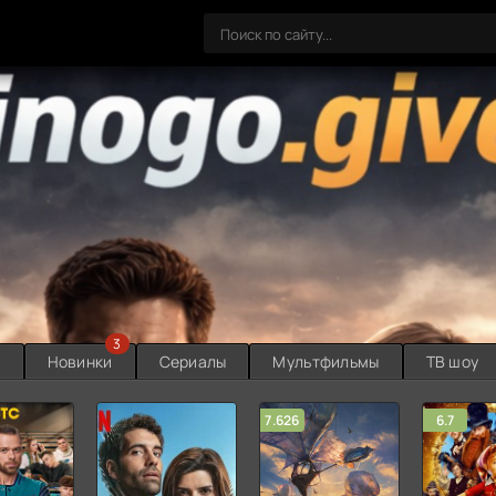
3
ы
Новинки
Сериалы
Мультфильмы
ТВ шоу
7.626
6.7