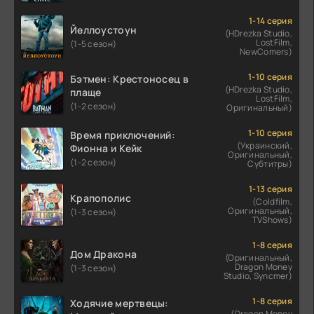
1-14 серия
Йеллоустоун
(HDrezka Studio,
LostFilm,
(1-5 сезон)
NewComers)
1-10 серия
Бэтмен: Крестоносец в
(HDrezka Studio,
плаще
LostFilm,
(1-2 сезон)
Оригинальный)
1-10 серия
Время приключений:
(Украинский,
Фионна и Кейк
Оригинальный,
(1-2 сезон)
Субтитры)
1-13 серия
Крапополис
(Coldfilm,
Оригинальный,
(1-3 сезон)
TVShows)
1-8 серия
Дом Дракона
(Оригинальный,
Dragon Money
(1-3 сезон)
Studio, Syncmer)
1-8 серия
Ходячие мертвецы:
(Dragon Money