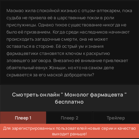
Маомао жила спокойной жизнью с отцом-аптекарем, пока
судьба не привела её в царственные покои в роли
прислужницы. Однако тихое существование никогда не
было её призванием. Когда среди наследников начинают
происходить загадочные смерти, она не может
оставаться в стороне. Её острый ум и знания
фармацевтики становятся ключом к раскрытию
зловещего заговора. Внезапно её внимание привлекает
обаятельный евнух Жэньши, но кто на самом деле
скрывается за его маской добродетели?
Смотреть онлайн " Монолог фармацевта "
бесплатно
Плеер 1
Плеер 2
Трейлер
Для зарегистрированных пользователей новые серии и качество
выходит раньше!