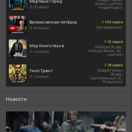
Мертвый город
Studio, LostFilm,
(1-3 сезон)
ViruseProject)
Великолепная пятёрка
1-100 серия
(Не требуется)
(1-8 сезон)
1-10 серия
Мэр Кингстауна
(HDrezka Studio,
HDrezka Studio. 18+,
(1-4 сезон)
LostFilm)
1-18 серия
Уилл Трент
(Dragon Money
Studio,
(1-4 сезон)
Оригинальный, LE-
Production)
Новости