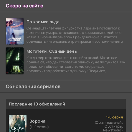
Скоро на сайте
По кромке льда
Семнадцатилетняя фигуристка Адриана готовится к
чемпионату мира, сталкиваясь с кризисом семейного
катка. С новым партнёром Брейденом она пытается
совмещать интенсивные тренировки и воспоминания о
Мстители: Судный день
Когда мир сталкивается с новой угрозой, Мстители
понимают, что действовать в одиночку не получится. Им
предстоит объединиться с теми, кто раньше
предпочитал работать в одиночку: Люди Икс,
Обновления сериалов
Последние 10 обновлений
1-6 серия
Ворона
(Оригинальный,
Субтитры,
(1-2 сезон)
Newstudio)