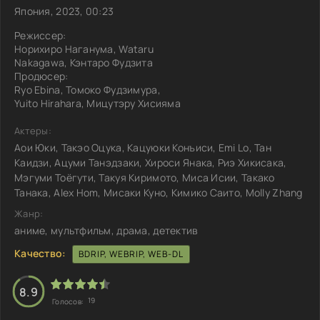
Япония, 2023, 00:23
Режиссер:
Норихиро Наганума, Wataru
Nakagawa, Кэнтаро Фудзита
Продюсер:
Ryo Ebina, Томоко Фудзимура,
Yuito Hirahara, Мицутэру Хисияма
Актеры:
Аои Юки, Такэо Оцука, Кацуюки Конъиси, Emi Lo, Тан
Каидзи, Ацуми Танэдзаки, Хироси Янака, Риэ Хикисака,
Мэгуми Тоёгути, Такуя Киримото, Миса Исии, Такако
Танака, Alex Hom, Мисаки Куно, Кимико Саито, Molly Zhang
Жанр:
аниме, мультфильм, драма, детектив
Качество:
BDRIP, WEBRIP, WEB-DL
8.9
19
Голосов: