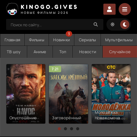
KINOGO.GIVES
НОВЫЕ ФИЛЬМЫ 2026
3
Главная
Фильмы
Новинки
Сериалы
Мультфильмы
ТВ шоу
Аниме
Топ
Новости
Случайное
7.21
Молодёжка:
Опустошение
Заговорённый
Новая смена