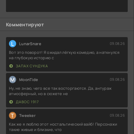
Комментируют
L
LunarSnare
09.08.26
Вот это поворот! Я ожидал лёгкую комедию, а наткнулся
на глубокую историю с
ЗАПАХ СУНДУКА
M
MoonTide
09.08.26
Ну, не знаю, чего все так восторгаются. Да, антураж
атмосферный, но в сюжете не
ДАВОС 1917
T
Tweeker
09.08.26
Как же я люблю этот ностальгический вайб! Персонажи
такие живые и близкие, что