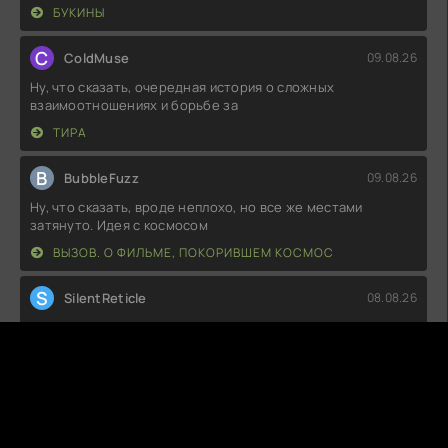
БУКИНЫ
C
ColdMuse
09.08.26
Ну, что сказать, очередная история о сложных
взаимоотношениях и борьбе за
ТИРА
B
BubbleFuzz
09.08.26
Ну, что сказать, вроде неплохо, но все же местами
затянуто. Идея с космосом
ВЫЗОВ. О ФИЛЬМЕ, ПОКОРИВШЕМ КОСМОС
S
SilentReticle
08.08.26
Ну, что сказать, довольно неплохо. Визуальные эффекты
на высоте, но местами
ПЕРСИ ДЖЕКСОН И ОЛИМПИЙЦЫ