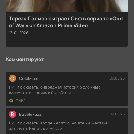
Тереза Палмер сыграет Сиф в сериале «God
of War» от Amazon Prime Video
17-01-2026
Комментируют
C
ColdMuse
09.08.26
Ну, что сказать, очередная история о сложных
взаимоотношениях и борьбе за
ТИРА
B
BubbleFuzz
09.08.26
Ну, что сказать, вроде неплохо, но все же местами
затянуто. Идея с космосом