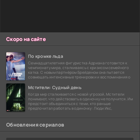
Скоро на сайте
По кромке льда
Семнадцатилетняя фигуристка Адриана готовится к
чемпионату мира, сталкиваясь с кризисом семейного
катка. С новым партнёром Брейденом она пытается
совмещать интенсивные тренировки и воспоминания о
Мстители: Судный день
Когда мир сталкивается с новой угрозой, Мстители
понимают, что действовать в одиночку не получится. Им
предстоит объединиться с теми, кто раньше
предпочитал работать в одиночку: Люди Икс,
Обновления сериалов