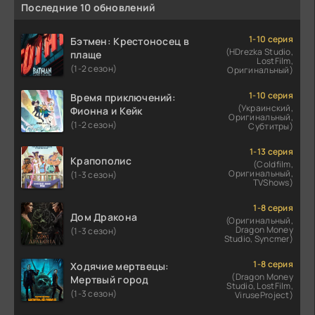
Последние 10 обновлений
1-10 серия
Бэтмен: Крестоносец в
(HDrezka Studio,
плаще
LostFilm,
(1-2 сезон)
Оригинальный)
1-10 серия
Время приключений:
(Украинский,
Фионна и Кейк
Оригинальный,
(1-2 сезон)
Субтитры)
1-13 серия
Крапополис
(Coldfilm,
Оригинальный,
(1-3 сезон)
TVShows)
1-8 серия
Дом Дракона
(Оригинальный,
Dragon Money
(1-3 сезон)
Studio, Syncmer)
1-8 серия
Ходячие мертвецы:
(Dragon Money
Мертвый город
Studio, LostFilm,
(1-3 сезон)
ViruseProject)