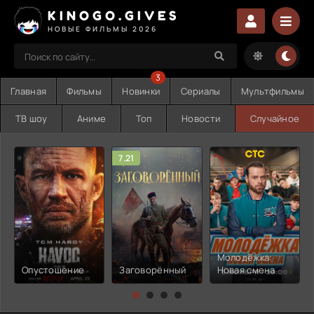
KINOGO.GIVES
НОВЫЕ ФИЛЬМЫ 2026
3
Главная
Фильмы
Новинки
Сериалы
Мультфильмы
ТВ шоу
Аниме
Топ
Новости
Случайное
7.21
Молодёжка:
Опустошение
Заговорённый
Новая смена