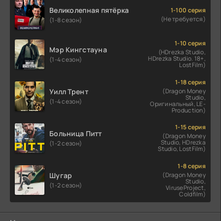
Великолепная пятёрка
1-100 серия
(Не требуется)
(1-8 сезон)
1-10 серия
Мэр Кингстауна
(HDrezka Studio,
HDrezka Studio. 18+,
(1-4 сезон)
LostFilm)
1-18 серия
Уилл Трент
(Dragon Money
Studio,
(1-4 сезон)
Оригинальный, LE-
Production)
1-15 серия
Больница Питт
(Dragon Money
Studio, HDrezka
(1-2 сезон)
Studio, LostFilm)
1-8 серия
Шугар
(Dragon Money
Studio,
(1-2 сезон)
ViruseProject,
Coldfilm)