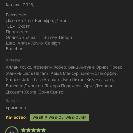
Канада, 2025,
Режиссер:
Джон Ватчер, Винифред Джонг,
Т.Дж. Скотт
Продюсер:
Эллисон Баша, Jill Bursey, Перри
Шаф, Аллан Хоуко, Caleigh
Bacchus
Актеры:
Аллан Хоуко, Жозефин Жобер, Бенц Антуан, Эрика Прево,
Жан-Мишель Легаль, Аеша Мансур, Джеймс Пьюрфой,
Sameer Jafar, Lara Arabian, Луиз Питре, Ким Нельсон,
Ванесса Джонсон, Тамара Подемски, Эрик Джонсон,
Джозетт Хорхе, Соня Смитс
Жанр:
криминал
Качество:
WEBRIP, WEB-DL, WEB-DLRIP