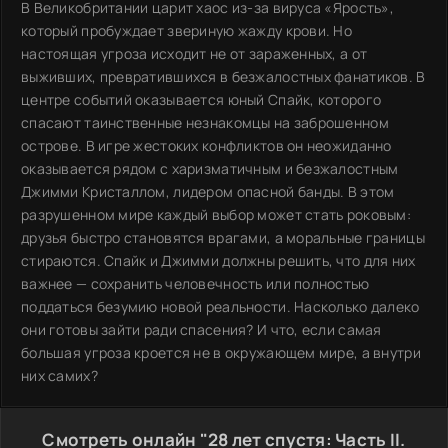
В Великобритании царит хаос из-за вируса «Ярость»,
который пробуждает звериную жажду крови. Но
настоящая угроза исходит не от зараженных, а от
выживших, превратившихся в безжалостных фанатиков. В
центре событий оказывается юный Спайк, которого
спасают таинственные незнакомцы на заброшенном
острове. В игре жестоких конфликтов он неожиданно
оказывается рядом с харизматичным и безжалостным
Джимми Кристаллом, лидером опасной банды. В этом
разрушенном мире каждый выбор может стать роковым:
друзья быстро становятся врагами, а моральные границы
стираются. Спайк и Джимми должны решить, что для них
важнее — сохранить человечность или полностью
поддаться безумию новой реальности. Насколько далеко
они готовы зайти ради спасения? И что, если самая
большая угроза кроется не в окружающем мире, а внутри
них самих?
Смотреть онлайн "28 лет спустя: Часть II.