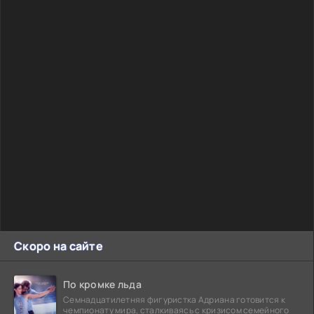
Скоро на сайте
По кромке льда
Семнадцатилетняя фигуристка Адриана готовится к
чемпионату мира, сталкиваясь с кризисом семейного