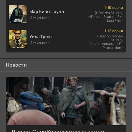
1-10 серия
Мэр Кингстауна
(HDrezka Studio,
HDrezka Studio. 18+,
(1-4 сезон)
LostFilm)
1-18 серия
Уилл Трент
(Dragon Money
Studio,
(1-4 сезон)
Оригинальный, LE-
Production)
Новости
«Рыцарь Семи Королевств» стартует