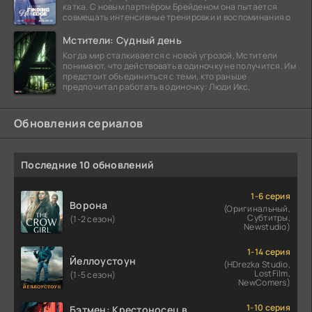
катка. С новым партнёром Брейденом она пытается
совмещать интенсивные тренировки и воспоминания о
Мстители: Судный день
Когда мир сталкивается с новой угрозой, Мстители
понимают, что действовать в одиночку не получится. Им
предстоит объединиться с теми, кто раньше
предпочитал работать в одиночку: Люди Икс,
Обновления сериалов
Последние 10 обновлений
1-6 серия
Ворона
(Оригинальный,
Субтитры,
(1-2 сезон)
Newstudio)
1-14 серия
Йеллоустоун
(HDrezka Studio,
LostFilm,
(1-5 сезон)
NewComers)
1-10 серия
Бэтмен: Крестоносец в