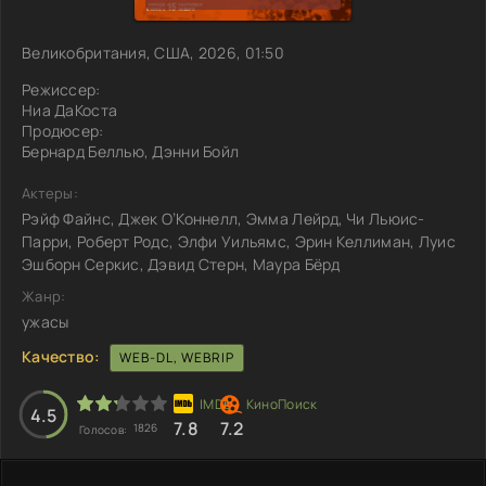
Великобритания, США, 2026, 01:50
Режиссер:
Ниа ДаКоста
Продюсер:
Бернард Беллью, Дэнни Бойл
Актеры:
Рэйф Файнс, Джек О’Коннелл, Эмма Лейрд, Чи Льюис-
Парри, Роберт Родс, Элфи Уильямс, Эрин Келлиман, Луис
Эшборн Серкис, Дэвид Стерн, Маура Бёрд
Жанр:
ужасы
Качество:
WEB-DL, WEBRIP
4.5
7.8
7.2
1826
Голосов: