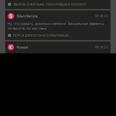
ВЫЗОВ. О ФИЛЬМЕ, ПОКОРИВШЕМ КОСМОС
S
SilentReticle
08.08.26
Ну, что сказать, довольно неплохо. Визуальные эффекты
на высоте, но местами
ПЕРСИ ДЖЕКСОН И ОЛИМПИЙЦЫ
К
Ксюша
08.08.26
Как же это странно, но в то же время интересно! Сюжет,
казалось бы, простой, а
ЖИГОЛО ПО СЛУЧАЙНОСТИ