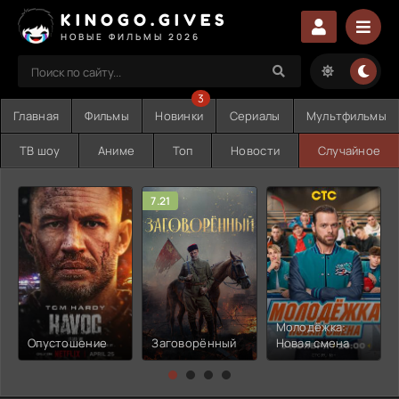
KINOGO.GIVES
НОВЫЕ ФИЛЬМЫ 2026
3
Главная
Фильмы
Новинки
Сериалы
Мультфильмы
ТВ шоу
Аниме
Топ
Новости
Случайное
7.21
Молодёжка:
Опустошение
Заговорённый
Новая смена