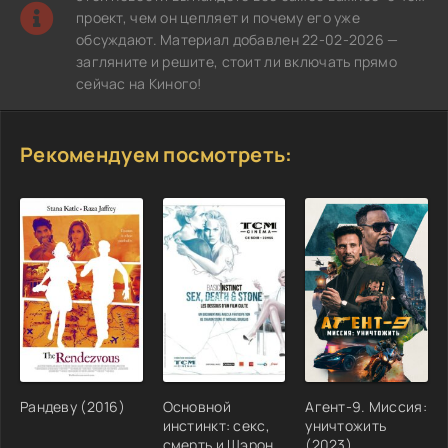
проект, чем он цепляет и почему его уже
обсуждают. Материал добавлен 22-02-2026 —
загляните и решите, стоит ли включать прямо
сейчас на Киного!
Рекомендуем посмотреть:
Рандеву (2016)
Основной
Агент-9. Миссия:
инстинкт: секс,
уничтожить
смерть и Шэрон
(2023)