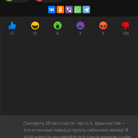
47
10
6
3
3
129
Смотреть 28 лет спустя: Часть II. Храм костей —
это отличный повод устроить себе кино-вечер! В
этой новости вы найдёте всё самое важное: о чём