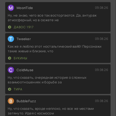
M
MoonTide
09.08.26
Ну, не знаю, чего все так восторгаются. Да, антураж
атмосферный, но в сюжете не
ДАВОС 1917
T
Tweeker
09.08.26
Как же я люблю этот ностальгический вайб! Персонажи
такие живые и близкие, что
БУКИНЫ
C
ColdMuse
09.08.26
Ну, что сказать, очередная история о сложных
взаимоотношениях и борьбе за
ТИРА
B
BubbleFuzz
09.08.26
Ну, что сказать, вроде неплохо, но все же местами
затянуто. Идея с космосом