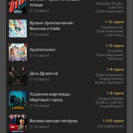
(HDrezka Studio,
плаще
LostFilm,
(1-2 сезон)
Оригинальный)
1-10 серия
Время приключений:
(Украинский,
Фионна и Кейк
Оригинальный,
(1-2 сезон)
Субтитры)
1-13 серия
Крапополис
(Coldfilm,
Оригинальный,
(1-3 сезон)
TVShows)
1-8 серия
Дом Дракона
(Оригинальный,
Dragon Money
(1-3 сезон)
Studio, Syncmer)
1-8 серия
Ходячие мертвецы:
(Dragon Money
Мертвый город
Studio, LostFilm,
(1-3 сезон)
ViruseProject)
Великолепная пятёрка
1-100 серия
(Не требуется)
(1-8 сезон)