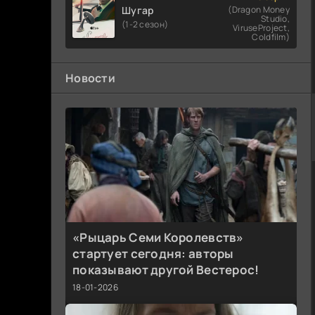
Шугар
(Dragon Money
Studio,
(1-2 сезон)
ViruseProject,
Coldfilm)
Новости
«Рыцарь Семи Королевств»
стартует сегодня: авторы
показывают другой Вестерос!
18-01-2026