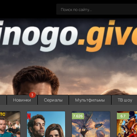
3
ы
Новинки
Сериалы
Мультфильмы
ТВ шоу
7.626
6.7