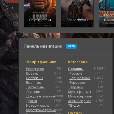
Моло
Опустошение
Заговорённый
Нова
смен
Панель навигации
Жанры фильмов
Категория
Биография
(1386)
Сериалы
(13259)
Боевик
(4927)
Русские
(3769)
Вестерны
(365)
Зарубежные
(12900)
Военные
(978)
Турецкие
(533)
Детективы
(2491)
Дорамы
(185)
Детские
(37)
Мультфильмы
(1646)
Документальные
(999)
Мультсериалы
(1143)
Драма
(15113)
Аниме сериал
(1365)
Исторические
(1273)
ТВ-Шоу
(623)
Короткометражки
(304)
По году