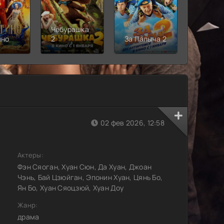
Чебурашка
Рыцарь
ино
2
За Палыча 2
Семи
Короле
02 фев 2026, 12:58
Актеры:
Фэн Сяоган, Хуан Сюн, Да Хуан, Джоан
Чэнь, Бай Цзюйган, Эпонин Хуан, Цянь Бо,
Ян Бо, Хуан Сяоцзюй, Хуан Доу
Жанр:
драма