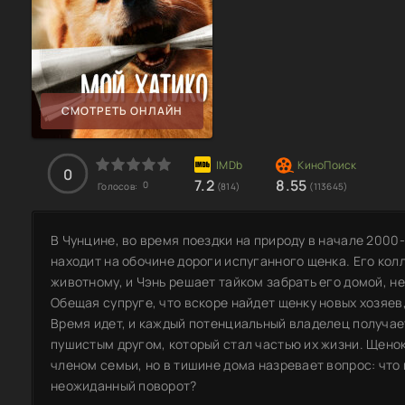
СМОТРЕТЬ ОНЛАЙН
0
7.2
8.55
0
Голосов:
(814)
(113645)
В Чунцине, во время поездки на природу в начале 2000
находит на обочине дороги испуганного щенка. Его кол
животному, и Чэнь решает тайком забрать его домой, н
Обещая супруге, что вскоре найдет щенку новых хозяев
Время идет, и каждый потенциальный владелец получает
пушистым другом, который стал частью их жизни. Щено
членом семьи, но в тишине дома назревает вопрос: что 
неожиданный поворот?