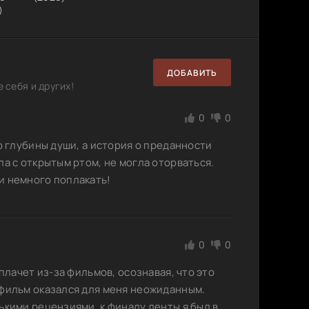
)
ДОБАВИТЬ
 себя и других!
0
0
о глубины души, а история о преданности
ла с открытым ртом, не могла оторваться.
и немного поплакать!
0
0
плачет из-за фильмов, осознавая, что это
 фильм оказался для меня неожиданным.
ькими рецензиями, к финалу ленты я был в