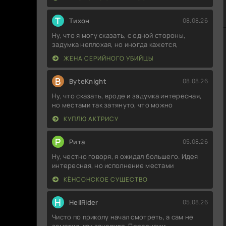
Т
Тихон
08.08.26
Ну, что я могу сказать, с одной стороны,
задумка неплохая, но иногда кажется,
ЖЕНА СЕРИЙНОГО УБИЙЦЫ
B
ByteKnight
08.08.26
Ну, что сказать, вроде и задумка интересная,
но местами так затянуто, что можно
КУПЛЮ АКТРИСУ
Р
Рита
05.08.26
Ну, честно говоря, я ожидал большего. Идея
интересная, но исполнение местами
КЁНСОНСКОЕ СУЩЕСТВО
H
HellRider
05.08.26
Чисто по приколу начал смотреть, а сам не
заметил, как зацепило. Персонажи