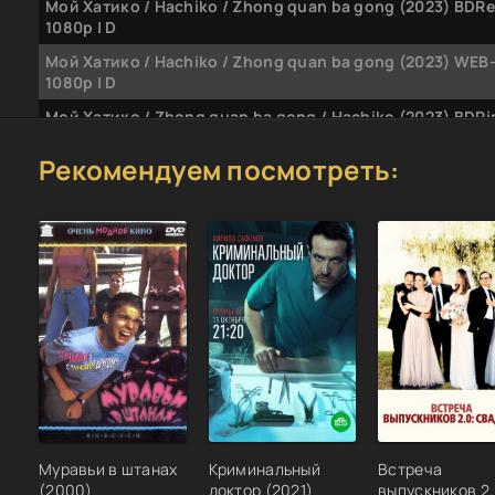
Мой Хатико / Hachiko / Zhong quan ba gong (2023) BDR
1080p | D
Мой Хатико / Hachiko / Zhong quan ba gong (2023) WEB
1080p | D
Мой Хатико / Zhong quan ba gong / Hachiko (2023) BDRi
[H.264/720p]
Рекомендуем посмотреть:
Муравьи в штанах
Криминальный
Встреча
(2000)
доктор (2021)
выпускников 2.