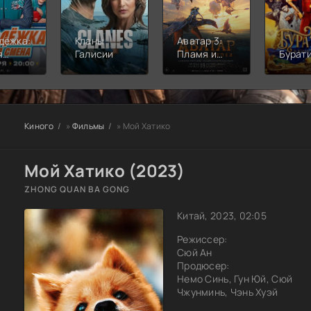
дёжка:
Кланы
Аватар 3:
я
Галисии
Пламя и
Бурат
а
пепел
Киного
»
Фильмы
» Мой Хатико
Мой Хатико (2023)
ZHONG QUAN BA GONG
Китай, 2023, 02:05
Режиссер:
Сюй Ан
Продюсер:
Немо Синь, Гун Юй, Сюй
Чжунминь, Чэнь Хуэй