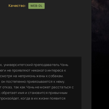
Качество:
WEB-DL
-х, университетский преподаватель Чэнь
леги не проявляют никакого интереса к
есмотря на неприязнь жены к собакам.
, он постепенно привязывается к нему.
 отказ, так как Чэнь не может расстаться с
к обретает имя и становится привычным
произойдет, когда в их жизни появится