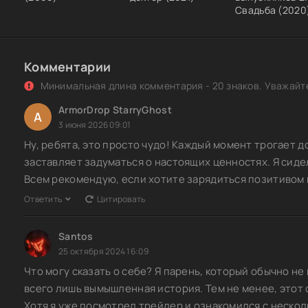
Свадьба (2020
Комментарии
Минимальная длина комментария - 20 знаков. Уважайте
ArmorDrop StarryGhost
A
3 июня 2026 09:01
Ну, ребята, это просто чудо! Каждый момент трогает д
заставляет задуматься о настоящих ценностях. Я сиде
Всем рекомендую, если хотите зарядиться позитивом 
Ответить
Цитировать
Santos
25 октября 2024 16:09
Что могу сказать о себе? Я парень, который обычно не 
всего лишь вымышленная история. Тем не менее, этот
Хотя я уже посмотрел трейлер и ознакомился с нескол