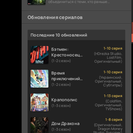
объединиться с теми, кто раньше
предпочитал работать в одиночку: Люди
Икс,
Обновления сериалов
Последние 10 обновлений
1-10 серия
Бэтмен:
(HDrezka Studio,
Крестоносец в
LostFilm,
плаще
(1-2 сезон)
Оригинальный)
1-10 серия
Время
(Украинский,
приключений:
Оригинальный,
Фионна и Кейк
(1-2 сезон)
Субтитры)
1-13 серия
Крапополис
(Coldfilm,
Оригинальный,
(1-3 сезон)
TVShows)
1-8 серия
Дом Дракона
(Оригинальный,
Dragon Money
(1-3 сезон)
Studio, Syncmer)