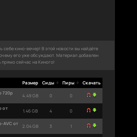
ь себе кино-вечер! В этой новости вы найдёте
 почему его уже обсуждают. Материал добавлен
ь прямо сейчас на Киного!
Размер
Сиды
Пиры
Скачать
p 720p
4.49 GB
0
0
p от
1.46 GB
4
0
p-AVC от
2.04 GB
3
1