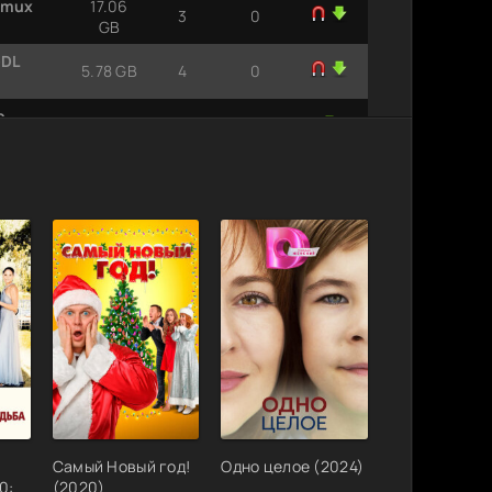
emux
17.06
3
0
GB
-DL
5.78 GB
4
0
p
4.49 GB
2
0
Самый Новый год!
Одно целое (2024)
0:
(2020)