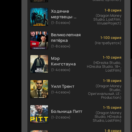
1-8 серия
Ходячие
(Dragon Money
мертвецы:
Studio, LostFilm,
Мертвый
(1-3 сезон)
ViruseProject)
город
Великолепная
1-100 серия
пятёрка
(Не требуется)
(1-8 сезон)
1-10 серия
Мэр
(HDrezka Studio,
Кингстауна
HDrezka Studio. 18+,
(1-4 сезон)
LostFilm)
1-18 серия
Уилл Трент
(Dragon Money
Studio,
(1-4 сезон)
Оригинальный, LE-
Production)
1-15 серия
Больница Питт
(Dragon Money
Studio, HDrezka
(1-2 сезон)
Studio, LostFilm)
1-8 серия