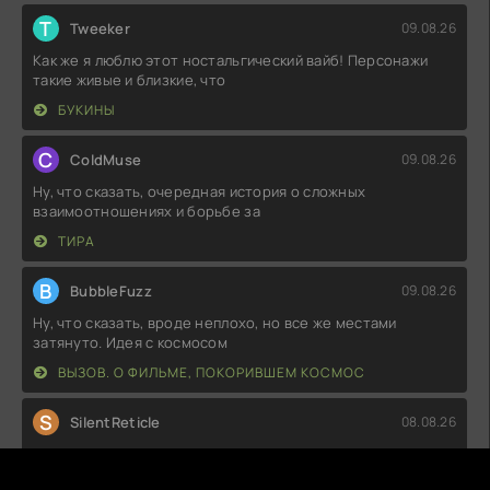
T
Tweeker
09.08.26
Как же я люблю этот ностальгический вайб! Персонажи
такие живые и близкие, что
БУКИНЫ
C
ColdMuse
09.08.26
Ну, что сказать, очередная история о сложных
взаимоотношениях и борьбе за
ТИРА
B
BubbleFuzz
09.08.26
Ну, что сказать, вроде неплохо, но все же местами
затянуто. Идея с космосом
ВЫЗОВ. О ФИЛЬМЕ, ПОКОРИВШЕМ КОСМОС
S
SilentReticle
08.08.26
Ну, что сказать, довольно неплохо. Визуальные эффекты
на высоте, но местами