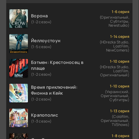
1-6 серия
Ворона
(Оригинальный,
Субтитры,
(1-2 сезон)
Newstudio)
1-14 серия
Йеллоустоун
(HDrezka Studio,
LostFilm,
(1-5 сезон)
NewComers)
1-10 серия
Бэтмен: Крестоносец в
(HDrezka Studio,
плаще
LostFilm,
(1-2 сезон)
Оригинальный)
1-10 серия
Время приключений:
(Украинский,
Фионна и Кейк
Оригинальный,
(1-2 сезон)
Субтитры)
1-13 серия
Крапополис
(Coldfilm,
Оригинальный,
(1-3 сезон)
TVShows)
1-8 серия