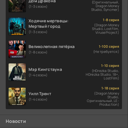
Дом Дракона
(Оригинальный,
Dragon Money
(1-3 сезон)
Studio, Syncmer)
1-8 серия
Ходячие мертвецы:
(Dragon Money
Мертвый город
Studio, LostFilm,
(1-3 сезон)
ViruseProject)
Великолепная пятёрка
1-100 серия
(Не требуется)
(1-8 сезон)
1-10 серия
Мэр Кингстауна
(HDrezka Studio,
HDrezka Studio. 18+,
(1-4 сезон)
LostFilm)
1-18 серия
Уилл Трент
(Dragon Money
Studio,
(1-4 сезон)
Оригинальный, LE-
Production)
Новости