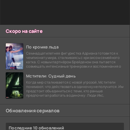
Скоро на сайте
По кромке льда
Семнадцатилетняя фигуристка Адриана готовится к
чемпионату мира, сталкиваясь с кризисом семейного
катка. С новым партнёром Брейденом она пытается
совмещать интенсивные тренировки и воспоминания о
Мстители: Судный день
Когда мир сталкивается с новой угрозой, Мстители
понимают, что действовать в одиночку не получится. Им
предстоит объединиться с теми, кто раньше
предпочитал работать в одиночку: Люди Икс,
Обновления сериалов
Последние 10 обновлений