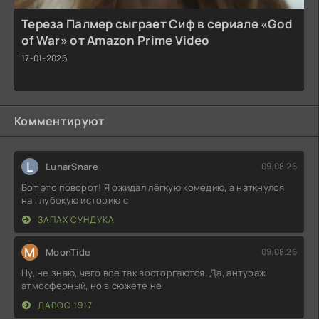
Тереза Палмер сыграет Сиф в сериале «God
of War» от Amazon Prime Video
17-01-2026
Комментируют
L
LunarSnare
09.08.26
Вот это поворот! Я ожидал лёгкую комедию, а наткнулся
на глубокую историю с
ЗАПАХ СУНДУКА
M
MoonTide
09.08.26
Ну, не знаю, чего все так восторгаются. Да, антураж
атмосферный, но в сюжете не
ДАВОС 1917