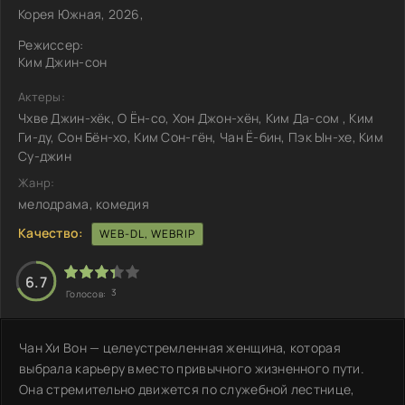
Корея Южная, 2026,
Режиссер:
Ким Джин-сон
Актеры:
Чхве Джин-хёк, О Ён-со, Хон Джон-хён, Ким Да-сом , Ким
Ги-ду, Сон Бён-хо, Ким Сон-гён, Чан Ё-бин, Пэк Ын-хе, Ким
Су-джин
Жанр:
мелодрама, комедия
Качество:
WEB-DL, WEBRIP
6.7
3
Голосов:
Чан Хи Вон — целеустремленная женщина, которая
выбрала карьеру вместо привычного жизненного пути.
Она стремительно движется по служебной лестнице,