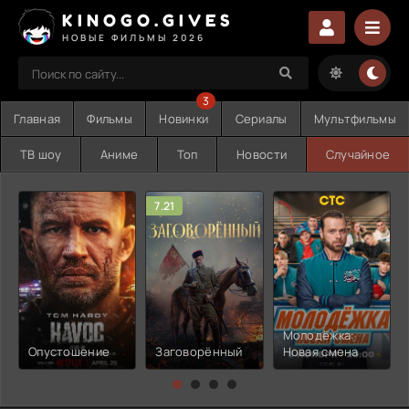
KINOGO.GIVES
НОВЫЕ ФИЛЬМЫ 2026
3
Главная
Фильмы
Новинки
Сериалы
Мультфильмы
ТВ шоу
Аниме
Топ
Новости
Случайное
7.21
Молодёжка:
Опустошение
Заговорённый
Новая смена