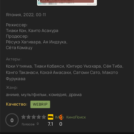
Япония, 2022, 00:11
Режиссер:
Тиаки Кон, Каито Асакура
Продюсер:
Рёсукэ Хагивара, Ая Иидзука,
Сёта Комацу
Актеры:
Коки Утияма, Тиаки Кобаяси, Юитиро Умэхара, Сёя Тиба,
Кэнго Таканаси, Кохэй Амасаки, Сатоми Сато, Макото
Фурукава
Жанр:
аниме, мультфильм, комедия, драма
Качество:
WEBRIP
0
7.1
0
0
Голосов: