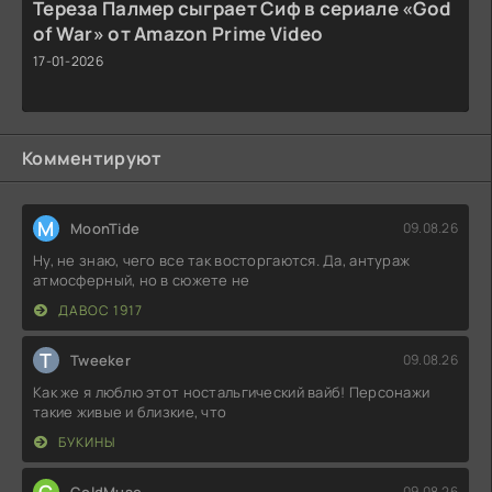
Тереза Палмер сыграет Сиф в сериале «God
of War» от Amazon Prime Video
17-01-2026
Комментируют
M
MoonTide
09.08.26
Ну, не знаю, чего все так восторгаются. Да, антураж
атмосферный, но в сюжете не
ДАВОС 1917
T
Tweeker
09.08.26
Как же я люблю этот ностальгический вайб! Персонажи
такие живые и близкие, что
БУКИНЫ
C
ColdMuse
09.08.26