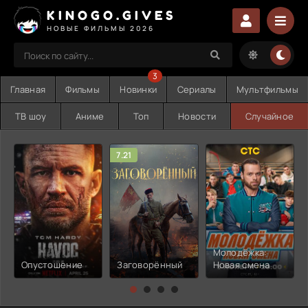
KINOGO.GIVES
НОВЫЕ ФИЛЬМЫ 2026
3
Главная
Фильмы
Новинки
Сериалы
Мультфильмы
ТВ шоу
Аниме
Топ
Новости
Случайное
7.21
Молодёжка:
Опустошение
Заговорённый
Новая смена