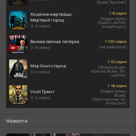
Studio, Syncmer)
1-8 серия
Ходячие мертвецы:
(Dragon Money
Мертвый город
Studio, LostFilm,
(1-3 сезон)
ViruseProject)
Великолепная пятёрка
1-100 серия
(Не требуется)
(1-8 сезон)
1-10 серия
Мэр Кингстауна
(HDrezka Studio,
HDrezka Studio. 18+,
(1-4 сезон)
LostFilm)
1-18 серия
Уилл Трент
(Dragon Money
Studio,
(1-4 сезон)
Оригинальный, LE-
Production)
Новости