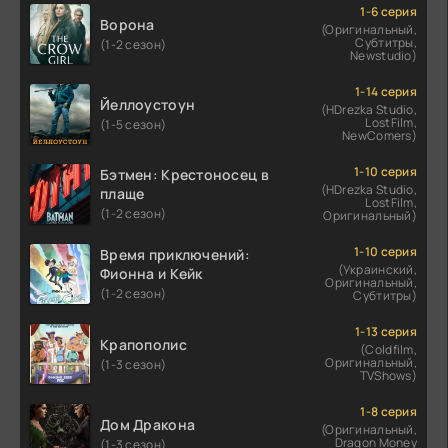
1-6 серия
Ворона
(Оригинальный,
Субтитры,
(1-2 сезон)
Newstudio)
1-14 серия
Йеллоустоун
(HDrezka Studio,
LostFilm,
(1-5 сезон)
NewComers)
1-10 серия
Бэтмен: Крестоносец в
(HDrezka Studio,
плаще
LostFilm,
(1-2 сезон)
Оригинальный)
1-10 серия
Время приключений:
(Украинский,
Фионна и Кейк
Оригинальный,
(1-2 сезон)
Субтитры)
1-13 серия
Крапополис
(Coldfilm,
Оригинальный,
(1-3 сезон)
TVShows)
1-8 серия
Дом Дракона
(Оригинальный,
Dragon Money
(1-3 сезон)