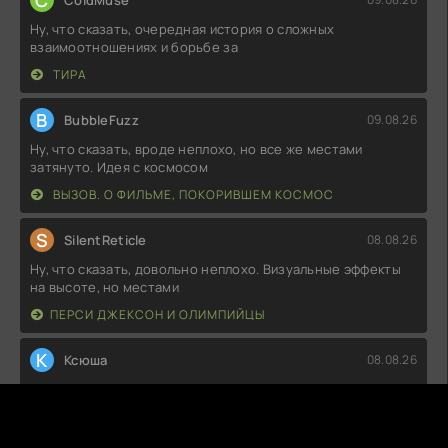
Ну, что сказать, очередная история о сложных
взаимоотношениях и борьбе за
ТИРА
B
BubbleFuzz
09.08.26
Ну, что сказать, вроде неплохо, но все же местами
затянуто. Идея с космосом
ВЫЗОВ. О ФИЛЬМЕ, ПОКОРИВШЕМ КОСМОС
S
SilentReticle
08.08.26
Ну, что сказать, довольно неплохо. Визуальные эффекты
на высоте, но местами
ПЕРСИ ДЖЕКСОН И ОЛИМПИЙЦЫ
К
Ксюша
08.08.26
Как же это странно, но в то же время интересно! Сюжет,
казалось бы, простой, а
ЖИГОЛО ПО СЛУЧАЙНОСТИ