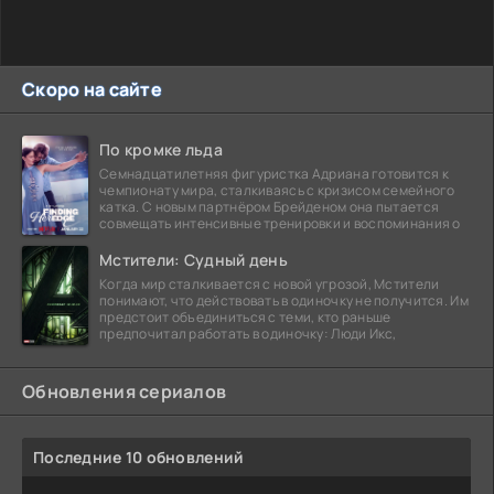
Скоро на сайте
По кромке льда
Семнадцатилетняя фигуристка Адриана готовится к
чемпионату мира, сталкиваясь с кризисом семейного
катка. С новым партнёром Брейденом она пытается
совмещать интенсивные тренировки и воспоминания о
Мстители: Судный день
Когда мир сталкивается с новой угрозой, Мстители
понимают, что действовать в одиночку не получится. Им
предстоит объединиться с теми, кто раньше
предпочитал работать в одиночку: Люди Икс,
Обновления сериалов
Последние 10 обновлений