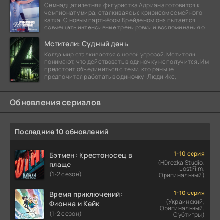
Семнадцатилетняя фигуристка Адриана готовится к
чемпионату мира, сталкиваясь с кризисом семейного
катка. С новым партнёром Брейденом она пытается
совмещать интенсивные тренировки и воспоминания о
Мстители: Судный день
Когда мир сталкивается с новой угрозой, Мстители
понимают, что действовать в одиночку не получится. Им
предстоит объединиться с теми, кто раньше
предпочитал работать в одиночку: Люди Икс,
Обновления сериалов
Последние 10 обновлений
1-10 серия
Бэтмен: Крестоносец в
(HDrezka Studio,
плаще
LostFilm,
(1-2 сезон)
Оригинальный)
1-10 серия
Время приключений:
(Украинский,
Фионна и Кейк
Оригинальный,
(1-2 сезон)
Субтитры)