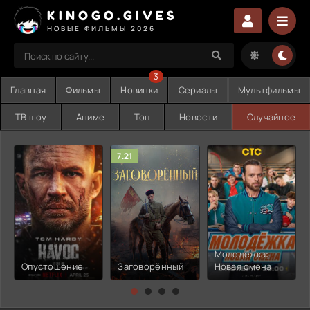
KINOGO.GIVES
НОВЫЕ ФИЛЬМЫ 2026
3
Главная
Фильмы
Новинки
Сериалы
Мультфильмы
ТВ шоу
Аниме
Топ
Новости
Случайное
7.21
Молодёжка:
Опустошение
Заговорённый
Новая смена