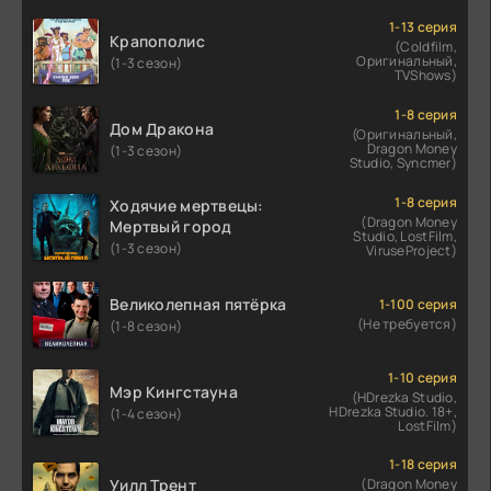
1-13 серия
Крапополис
(Coldfilm,
Оригинальный,
(1-3 сезон)
TVShows)
1-8 серия
Дом Дракона
(Оригинальный,
Dragon Money
(1-3 сезон)
Studio, Syncmer)
1-8 серия
Ходячие мертвецы:
(Dragon Money
Мертвый город
Studio, LostFilm,
(1-3 сезон)
ViruseProject)
Великолепная пятёрка
1-100 серия
(Не требуется)
(1-8 сезон)
1-10 серия
Мэр Кингстауна
(HDrezka Studio,
HDrezka Studio. 18+,
(1-4 сезон)
LostFilm)
1-18 серия
Уилл Трент
(Dragon Money