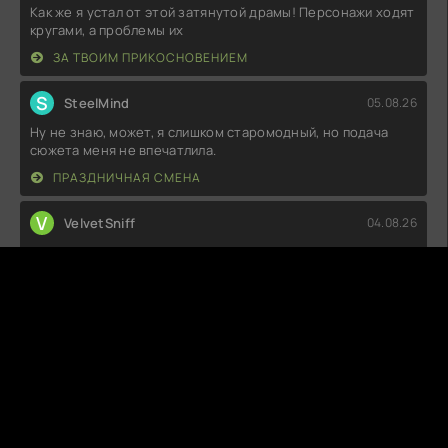
Как же я устал от этой затянутой драмы! Персонажи ходят
кругами, а проблемы их
ЗА ТВОИМ ПРИКОСНОВЕНИЕМ
S
SteelMind
05.08.26
Ну не знаю, может, я слишком старомодный, но подача
сюжета меня не впечатлила.
ПРАЗДНИЧНАЯ СМЕНА
V
VelvetSniff
04.08.26
Как же скучно было этот час смотреть, даже не знаю,
зачем я его включил. Сюжет
ПРАВДА