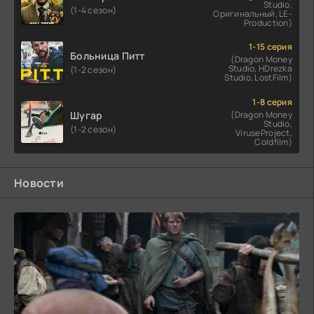
Studio,
(1-4 сезон)
Оригинальный, LE-
Production)
1-15 серия
Больница Питт
(Dragon Money
Studio, HDrezka
(1-2 сезон)
Studio, LostFilm)
1-8 серия
Шугар
(Dragon Money
Studio,
(1-2 сезон)
ViruseProject,
Coldfilm)
Новости