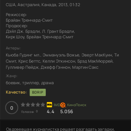
США, Австралия, Канада, 2013, 01:32
Режиссер:
Брайан Тренчард-Смит
Продюсер:
Дэйл Дж. Брэдли, Л. Грант Брэдли,
Кирк Шоу, Брайан Тренчард-Смит
Актеры:
Кьюба Гудинг мл., Эммануэль Вожье, Эверт МакКуин, Ти
Смит, Крис Беттс, Келли Эткинсон, Брэд МакМюррей,
Гулливер Пейдж, Джефф Гэннон, Мартин Сакс
Жанр:
боевик, триллер, драма
Качество:
BDRIP
0
4.4
5.056
0
Голосов:
Овдовевшая журналистка решает разгадать загадки,