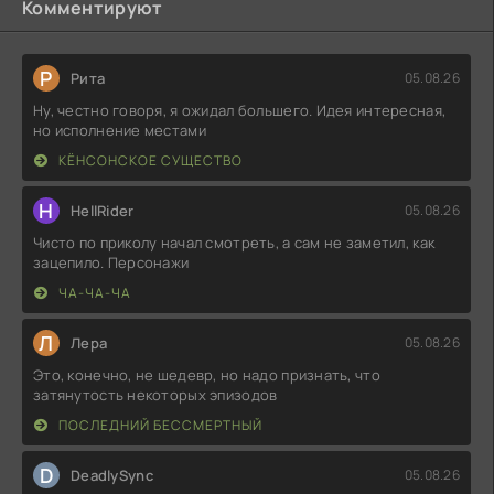
Комментируют
Р
Рита
05.08.26
Ну, честно говоря, я ожидал большего. Идея интересная,
но исполнение местами
КЁНСОНСКОЕ СУЩЕСТВО
H
HellRider
05.08.26
Чисто по приколу начал смотреть, а сам не заметил, как
зацепило. Персонажи
ЧА-ЧА-ЧА
Л
Лера
05.08.26
Это, конечно, не шедевр, но надо признать, что
затянутость некоторых эпизодов
ПОСЛЕДНИЙ БЕССМЕРТНЫЙ
D
DeadlySync
05.08.26