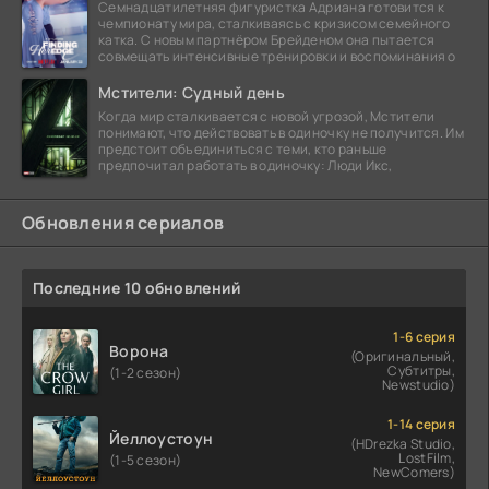
Семнадцатилетняя фигуристка Адриана готовится к
чемпионату мира, сталкиваясь с кризисом семейного
катка. С новым партнёром Брейденом она пытается
совмещать интенсивные тренировки и воспоминания о
Мстители: Судный день
Когда мир сталкивается с новой угрозой, Мстители
понимают, что действовать в одиночку не получится. Им
предстоит объединиться с теми, кто раньше
предпочитал работать в одиночку: Люди Икс,
Обновления сериалов
Последние 10 обновлений
1-6 серия
Ворона
(Оригинальный,
Субтитры,
(1-2 сезон)
Newstudio)
1-14 серия
Йеллоустоун
(HDrezka Studio,
LostFilm,
(1-5 сезон)
NewComers)