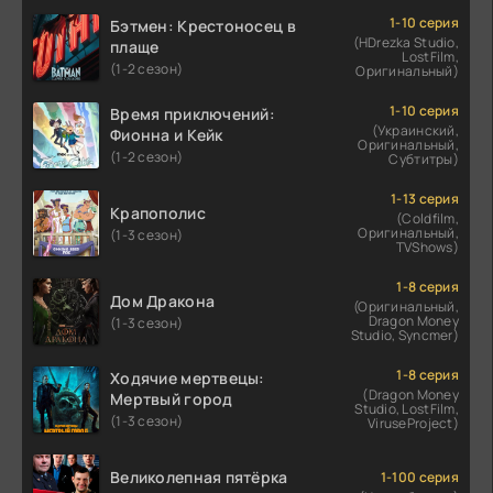
1-10 серия
Бэтмен: Крестоносец в
(HDrezka Studio,
плаще
LostFilm,
(1-2 сезон)
Оригинальный)
1-10 серия
Время приключений:
(Украинский,
Фионна и Кейк
Оригинальный,
(1-2 сезон)
Субтитры)
1-13 серия
Крапополис
(Coldfilm,
Оригинальный,
(1-3 сезон)
TVShows)
1-8 серия
Дом Дракона
(Оригинальный,
Dragon Money
(1-3 сезон)
Studio, Syncmer)
1-8 серия
Ходячие мертвецы:
(Dragon Money
Мертвый город
Studio, LostFilm,
(1-3 сезон)
ViruseProject)
Великолепная пятёрка
1-100 серия