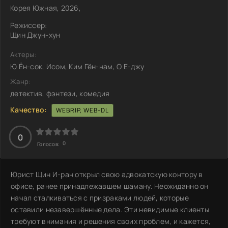
Корея Южная, 2026,
Режиссер:
Щин Джун-хун
Актеры:
Ю Ён-сок, Исом, Ким Гён-нам, О Е-джу
Жанр:
детектив, фэнтези, комедия
Качество:
WEBRIP, WEB-DL
0
0
Голосов:
Юрист Щин И-ран открыл свою адвокатскую контору в
офисе, ранее принадлежавшем шаману. Неожиданно он
начал сталкиваться с призраками людей, которые
оставили незавершённые дела. Эти невидимые клиенты
требуют внимания и решения своих проблем, и кажется,