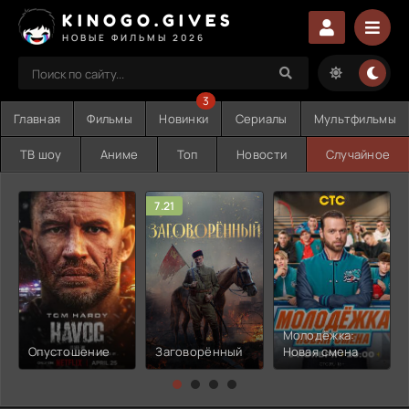
KINOGO.GIVES
НОВЫЕ ФИЛЬМЫ 2026
3
Главная
Фильмы
Новинки
Сериалы
Мультфильмы
ТВ шоу
Аниме
Топ
Новости
Случайное
7.21
Молодёжка:
Опустошение
Заговорённый
Новая смена