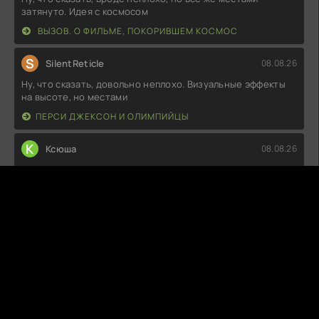
затянуто. Идея с космосом
ВЫЗОВ. О ФИЛЬМЕ, ПОКОРИВШЕМ КОСМОС
S
SilentReticle
08.08.26
Ну, что сказать, довольно неплохо. Визуальные эффекты
на высоте, но местами
ПЕРСИ ДЖЕКСОН И ОЛИМПИЙЦЫ
К
Ксюша
08.08.26
Как же это странно, но в то же время интересно! Сюжет,
казалось бы, простой, а
ЖИГОЛО ПО СЛУЧАЙНОСТИ