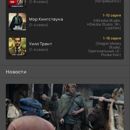
(Не требуется)
(1-8 сезон)
1-10 серия
Мэр Кингстауна
(HDrezka Studio,
HDrezka Studio. 18+,
(1-4 сезон)
LostFilm)
1-18 серия
Уилл Трент
(Dragon Money
Studio,
(1-4 сезон)
Оригинальный, LE-
Production)
Новости