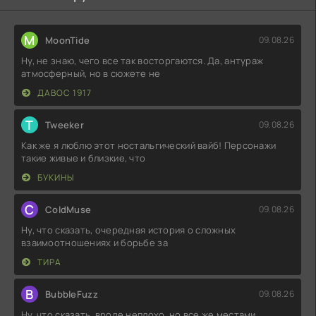
M
MoonTide
09.08.26
Ну, не знаю, чего все так восторгаются. Да, антураж
атмосферный, но в сюжете не
ДАВОС 1917
T
Tweeker
09.08.26
Как же я люблю этот ностальгический вайб! Персонажи
такие живые и близкие, что
БУКИНЫ
C
ColdMuse
09.08.26
Ну, что сказать, очередная история о сложных
взаимоотношениях и борьбе за
ТИРА
B
BubbleFuzz
09.08.26
Ну, что сказать, вроде неплохо, но все же местами