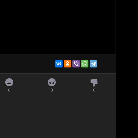
0
0
0