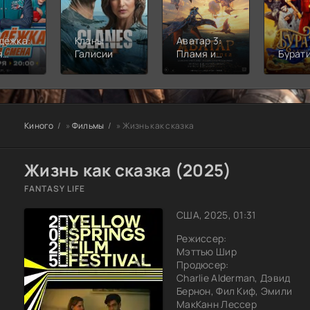
дёжка:
Кланы
Аватар 3:
я
Галисии
Пламя и
Бурат
а
пепел
Киного
»
Фильмы
» Жизнь как сказка
Жизнь как сказка (2025)
FANTASY LIFE
США, 2025, 01:31
Режиссер:
Мэттью Шир
Продюсер:
Charlie Alderman, Дэвид
Бернон, Фил Киф, Эмили
МакКанн Лессер