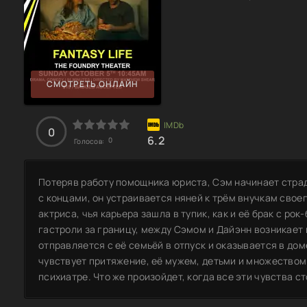
СМОТРЕТЬ ОНЛАЙН
0
6.2
0
Голосов:
Потеряв работу помощника юриста, Сэм начинает страд
с концами, он устраивается няней к трём внучкам своег
актриса, чья карьера зашла в тупик, как и её брак с ро
гастроли за границу, между Сэмом и Дайэнн возникает
отправляется с её семьёй в отпуск и оказывается в дом
чувствует притяжение, её мужем, детьми и множеством
психиатре. Что же произойдет, когда все эти чувства с