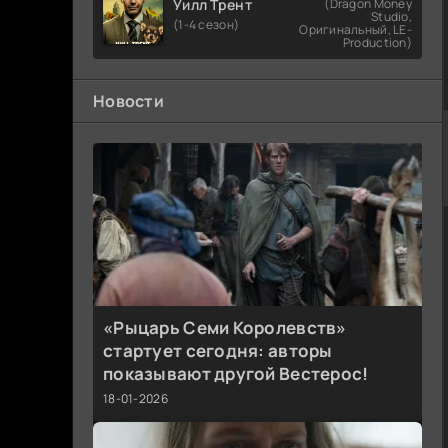
Уилл Трент
(Dragon Money
Studio,
(1-4 сезон)
Оригинальный, LE-
Production)
Новости
«Рыцарь Семи Королевств»
стартует сегодня: авторы
показывают другой Вестерос!
18-01-2026