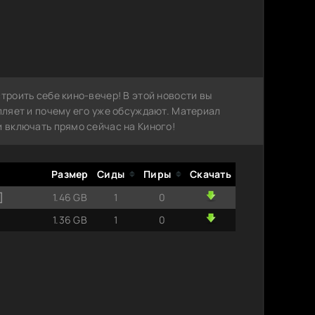
троить себе кино-вечер! В этой новости вы
епляет и почему его уже обсуждают. Материал
и включать прямо сейчас на Киного!
Размер
Сиды
Пиры
Скачать
]
1.46 GB
1
0
]
1.36 GB
1
0