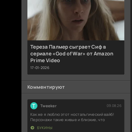
Тереза Палмер сыграет Сиф в
сериале «God of War» от Amazon
Prime Video
17-01-2026
Комментируют
T
Tweeker
09.08.26
Как же я люблю этот ностальгический вайб!
Персонажи такие живые и близкие, что
БУКИНЫ