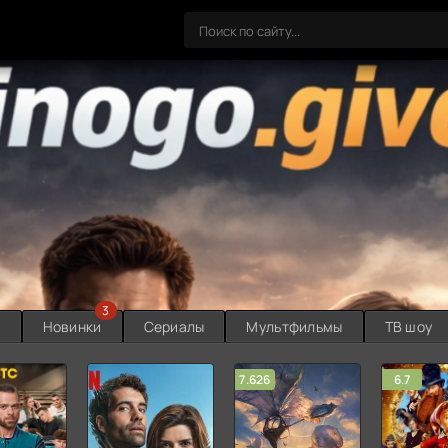
3
ы
Новинки
Сериалы
Мультфильмы
ТВ шоу
7.626
6.7