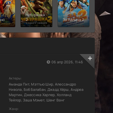
Чебурашка
Рыцарь
ино
2
За Палыча 2
Семи
Короле
06 апр 2026, 11:46
Актеры:
Аманда Пит, Мэттью Шир, Алессандро
Нивола, Боб Балабан, Джадд Хёрш, Андреа
Мартин, Джессика Харпер, Холланд
Тейлор, Заша Мэмет, Шенг Ванг
Жанр: