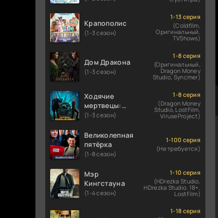
1-13 серия
Крапополис
(Coldfilm,
Оригинальный,
(1-3 сезон)
TVShows)
1-8 серия
Дом Дракона
(Оригинальный,
Dragon Money
(1-3 сезон)
Studio, Syncmer)
1-8 серия
Ходячие
(Dragon Money
мертвецы:
Studio, LostFilm,
Мертвый
(1-3 сезон)
ViruseProject)
город
Великолепная
1-100 серия
пятёрка
(Не требуется)
(1-8 сезон)
1-10 серия
Мэр
(HDrezka Studio,
Кингстауна
HDrezka Studio. 18+,
(1-4 сезон)
LostFilm)
1-18 серия