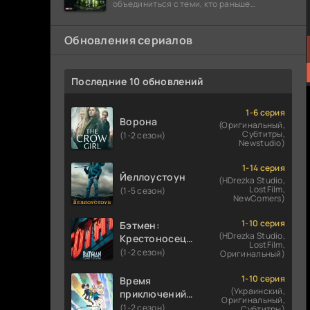
объединиться с теми, кто раньше
предпочитал работать в одиночку: Люди
Икс,
Обновления сериалов
Последние 10 обновлений
1-6 серия
Ворона
(Оригинальный,
Субтитры,
(1-2 сезон)
Newstudio)
1-14 серия
Йеллоустоун
(HDrezka Studio,
LostFilm,
(1-5 сезон)
NewComers)
1-10 серия
Бэтмен:
(HDrezka Studio,
Крестоносец в
LostFilm,
плаще
(1-2 сезон)
Оригинальный)
1-10 серия
Время
(Украинский,
приключений:
Оригинальный,
Фионна и Кейк
(1-2 сезон)
Субтитры)