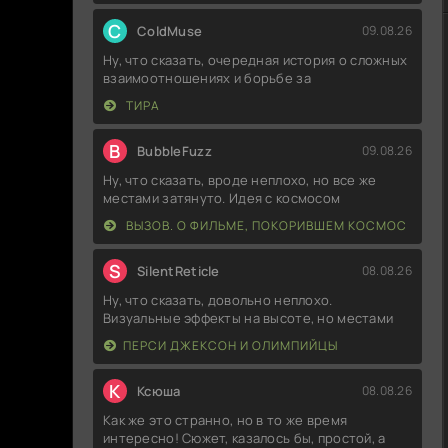
C
ColdMuse
09.08.26
Ну, что сказать, очередная история о сложных
взаимоотношениях и борьбе за
ТИРА
B
BubbleFuzz
09.08.26
Ну, что сказать, вроде неплохо, но все же
местами затянуто. Идея с космосом
ВЫЗОВ. О ФИЛЬМЕ, ПОКОРИВШЕМ КОСМОС
S
SilentReticle
08.08.26
Ну, что сказать, довольно неплохо.
Визуальные эффекты на высоте, но местами
ПЕРСИ ДЖЕКСОН И ОЛИМПИЙЦЫ
К
Ксюша
08.08.26
Как же это странно, но в то же время
интересно! Сюжет, казалось бы, простой, а