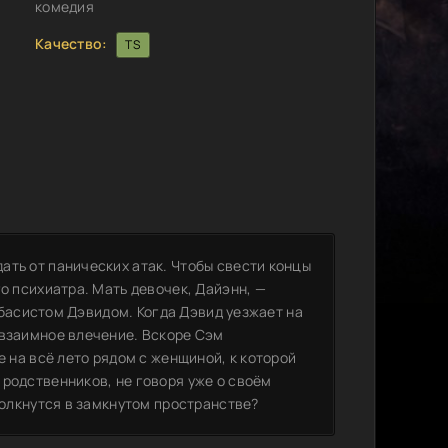
комедия
Качество:
TS
ать от панических атак. Чтобы свести концы
о психиатра. Мать девочек, Дайэнн, —
к-басистом Дэвидом. Когда Дэвид уезжает на
 взаимное влечение. Вскоре Сэм
е на всё лето рядом с женщиной, к которой
 родственников, не говоря уже о своём
толкнутся в замкнутом пространстве?