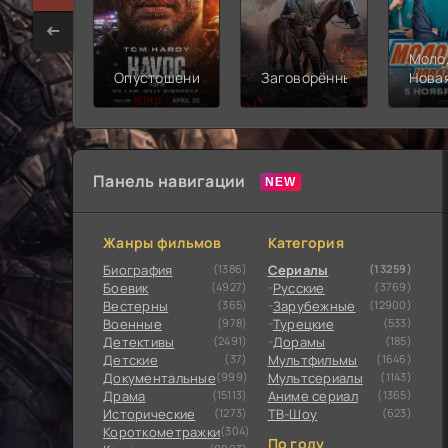
Моло
Опустошение
Заговорённый
Нова
смен
Панель навигации
Жанры фильмов
Категория
Биография
(1386)
Сериалы
(13259)
Боевик
(4927)
Русские
(3769)
Вестерны
(365)
Зарубежные
(12900)
Военные
(978)
Турецкие
(533)
Детективы
(2491)
Дорамы
(185)
Детские
(37)
Мультфильмы
(1646)
Документальные
(999)
Мультсериалы
(1143)
Драма
(15113)
Аниме сериал
(1365)
Исторические
(1273)
ТВ-Шоу
(623)
Короткометражки
(304)
По году