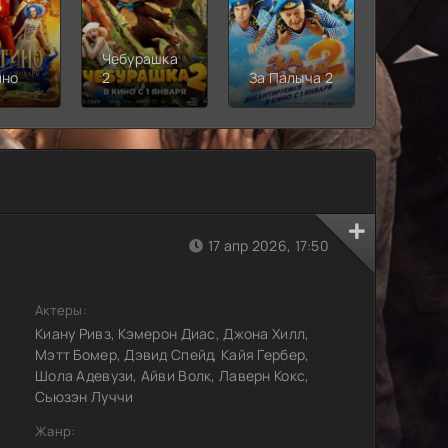
Чебурашка
Рыцарь
ино
2
За Палыча 2
Семи
Короле
17 апр 2026, 17:50
Актеры:
Киану Ривз, Кэмерон Диас, Джона Хилл,
Мэтт Бомер, Дэвид Спейд, Кайя Гербер,
Шола Адевузи, Айви Волк, Лаверн Кокс,
Сьюзэн Луччи
Жанр: