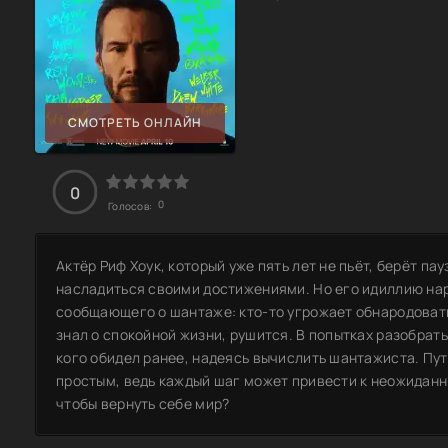
СМОТРЕТЬ ОНЛАЙН
0
0
Голосов:
Актёр Риф Хоук, который уже пять лет не пьёт, берёт пау
насладиться своими достижениями. Но его идиллию на
сообщающего о шантаже: кто-то угрожает обнародоват
знал о спокойной жизни, рушится. В попытках разобрать
кого обидел ранее, надеясь вычислить шантажиста. Пут
простым, ведь каждый шаг может привести к неожиданны
чтобы вернуть себе мир?