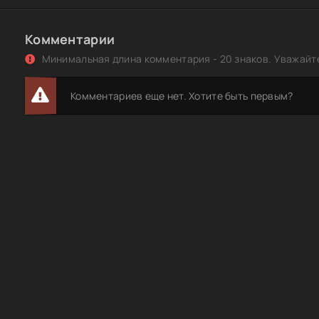
Последствия / The Aftermath (2019) HDRip-AVC | КПК | D
Последствия / Наслідки / The Aftermath (2019) HDRip-AVC
Комментарии
D | UKR
Минимальная длина комментария - 20 знаков. Уважайте
Последствия. Мост в огне / Aftermath (2024) HDRip | D
Последствия. Мост в огне / Aftermath (2024) BDRip 1080
Комментариев еще нет. Хотите быть первым?
селезень | D
Последствия. Мост в огне / Aftermath (2024) UHD BDRe
2160p от селезень | 4K | HDR | D
Последствия. Мост в огне / Aftermath (2024) WEB-DL 1080
ViruseProject
Последствия. Мост в огне / Aftermath (2024) WEB-DL 10
ExKinoRay | P2
Миссия невыполнима: Последствия / Mission: Impossibl
Fallout (2018) UHD BDRip [AV1/2160p] [4K, HDR10, 10-bit]
Правда и последствия / Truth or Consequences, N.M. (1
HDRip [H.264]
Норина Герц | Парадокс одиночества. Глобальное