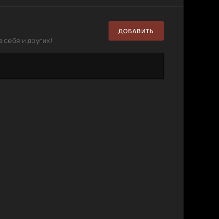
0
1
MB
 | КПК |
500.30
1
0
ДОБАВИТЬ
MB
 себя и других!
1.46 GB
0
0
p от
8.96
4
1
GB
mux
45.46
0
1
GB
p | P2 |
4.55 GB
1
0
80p от
4.55 GB
2
0
e -
27.2 GB
8
1
 [IMAX]
997)
2.06
2
0
GB