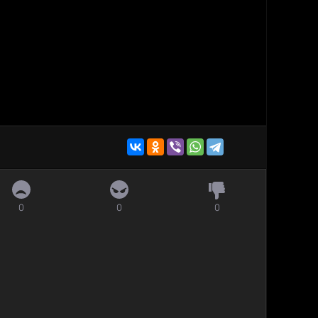
0
0
0