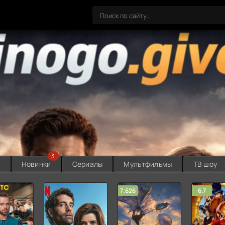
3
ы
Новинки
Сериалы
Мультфильмы
ТВ шоу
7.626
6.7