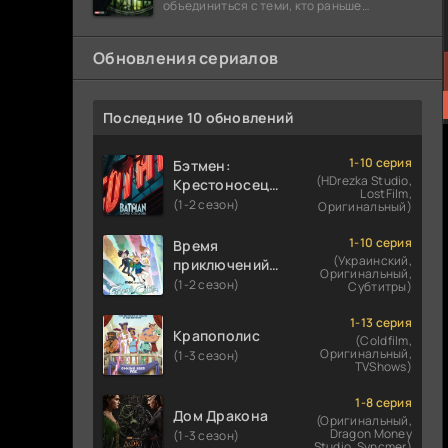
объединиться с теми, кто раньше
предпочитал работать в одиночку: Люди
Икс,
Обновления сериалов
Последние 10 обновлений
1-10 серия
Бэтмен:
(HDrezka Studio,
Крестоносец в
LostFilm,
плаще
(1-2 сезон)
Оригинальный)
1-10 серия
Время
(Украинский,
приключений:
Оригинальный,
Фионна и Кейк
(1-2 сезон)
Субтитры)
1-13 серия
Крапополис
(Coldfilm,
Оригинальный,
(1-3 сезон)
TVShows)
1-8 серия
Дом Дракона
(Оригинальный,
Dragon Money
(1-3 сезон)
Studio, Syncmer)