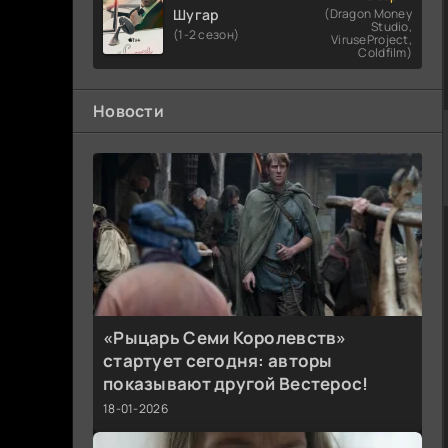
Шугар
(Dragon Money
Studio,
(1-2 сезон)
ViruseProject,
Coldfilm)
Новости
«Рыцарь Семи Королевств»
стартует сегодня: авторы
показывают другой Вестерос!
18-01-2026