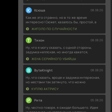
К
Ксюша
08.08.26
Как же это странно, но в то же время
интересно! Сюжет, казалось бы, простой, а
ЖИГОЛО ПО СЛУЧАЙНОСТИ
Т
Тихон
08.08.26
Ну, что я могу сказать, с одной стороны,
задумка неплохая, но иногда кажется,
ЖЕНА СЕРИЙНОГО УБИЙЦЫ
B
ByteKnight
08.08.26
Ну, что сказать, вроде и задумка интересная,
но местами так затянуто, что можно
КУПЛЮ АКТРИСУ
Р
Рита
05.08.26
Ну, честно говоря, я ожидал большего. Идея
интересная, но исполнение местами