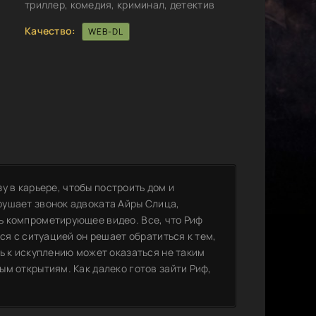
триллер, комедия, криминал, детектив
Качество:
WEB-DL
зу в карьере, чтобы построить дом и
рушает звонок адвоката Айры Слица,
ь компрометирующее видео. Все, что Риф
ся с ситуацией он решает обратиться к тем,
ь к искуплению может оказаться не таким
м открытиям. Как далеко готов зайти Риф,