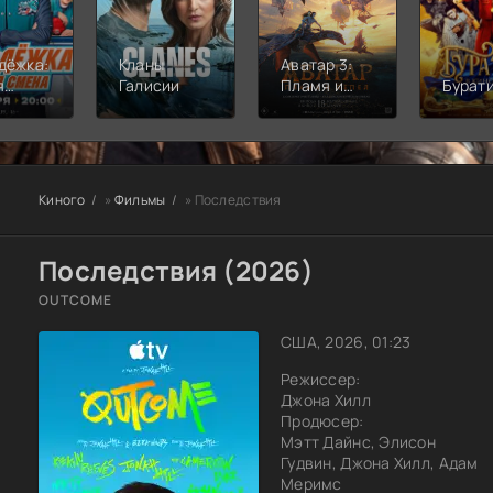
дёжка:
Кланы
Аватар 3:
я
Галисии
Пламя и
Бурат
а
пепел
Киного
»
Фильмы
» Последствия
Последствия (2026)
OUTCOME
США, 2026, 01:23
Режиссер:
Джона Хилл
Продюсер:
Мэтт Дайнс, Элисон
Гудвин, Джона Хилл, Адам
Меримс