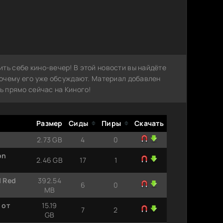
ть себе кино-вечер! В этой новости вы найдёте
 почему его уже обсуждают. Материал добавлен
ь прямо сейчас на Киного!
Размер
Сиды
Пиры
Скачать
2.73 GB
4
0
on
2.46 GB
17
1
| Red
392.54
6
0
MB
 от
15.19
7
2
GB