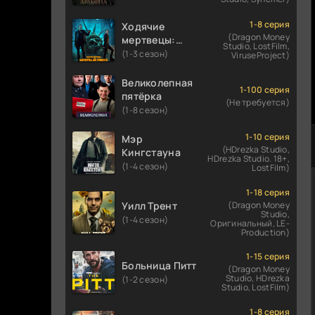
1-8 серия
Ходячие
(Dragon Money
мертвецы:
Studio, LostFilm,
Мертвый
(1-3 сезон)
ViruseProject)
город
Великолепная
1-100 серия
пятёрка
(Не требуется)
(1-8 сезон)
1-10 серия
Мэр
(HDrezka Studio,
Кингстауна
HDrezka Studio. 18+,
(1-4 сезон)
LostFilm)
1-18 серия
Уилл Трент
(Dragon Money
Studio,
(1-4 сезон)
Оригинальный, LE-
Production)
1-15 серия
Больница Питт
(Dragon Money
Studio, HDrezka
(1-2 сезон)
Studio, LostFilm)
1-8 серия