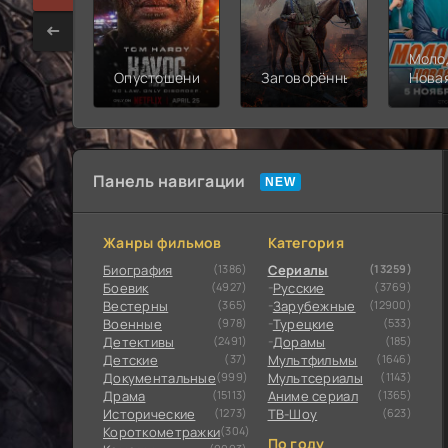
Моло
Опустошение
Заговорённый
Нова
смен
Панель навигации
Жанры фильмов
Категория
Биография
(1386)
Сериалы
(13259)
Боевик
(4927)
Русские
(3769)
Вестерны
(365)
Зарубежные
(12900)
Военные
(978)
Турецкие
(533)
Детективы
(2491)
Дорамы
(185)
Детские
(37)
Мультфильмы
(1646)
Документальные
(999)
Мультсериалы
(1143)
Драма
(15113)
Аниме сериал
(1365)
Исторические
(1273)
ТВ-Шоу
(623)
Короткометражки
(304)
По году