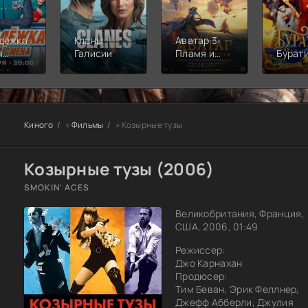
дёжка:
Кланы
Аватар 3:
я
Галисии
Пламя и
Бурат
а
пепел
Киного
»
Фильмы
» Козырные тузы
Козырные тузы (2006)
SMOKIN' ACES
Великобритания, Франция,
США, 2006, 01:49
Режиссер:
Джо Карнахан
Продюсер:
Тим Беван, Эрик Феллнер,
Джефф Абберли, Джулия