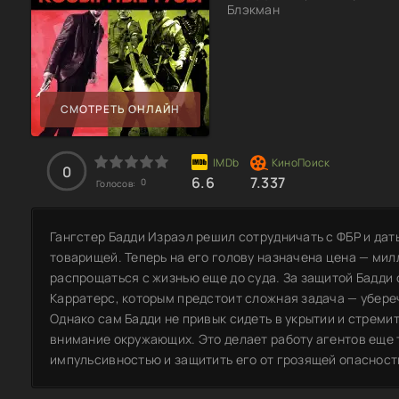
Блэкман
СМОТРЕТЬ ОНЛАЙН
0
6.6
7.337
0
Голосов:
Гангстер Бадди Израэл решил сотрудничать с ФБР и дат
товарищей. Теперь на его голову назначена цена — мил
распрощаться с жизнью еще до суда. За защитой Бадди 
Карратерс, которым предстоит сложная задача — убере
Однако сам Бадди не привык сидеть в укрытии и стреми
внимание окружающих. Это делает работу агентов еще т
импульсивностью и защитить его от грозящей опасност