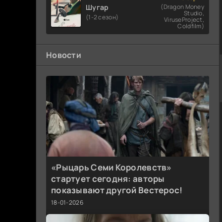
Шугар
(Dragon Money
Studio,
(1-2 сезон)
ViruseProject,
Coldfilm)
Новости
«Рыцарь Семи Королевств»
стартует сегодня: авторы
показывают другой Вестерос!
18-01-2026