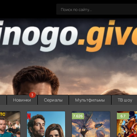
3
ы
Новинки
Сериалы
Мультфильмы
ТВ шоу
7.626
6.7