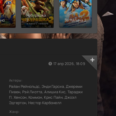
Чебурашка
Рыцарь
ино
2
За Палыча 2
Семи
Короле
17 апр 2026, 18:09
Актеры:
Райан Рейнольдс, Энди Гарсиа, Джереми
Пивен, Рэй Лиотта, Алишиа Кис, Тараджи
П. Хенсон, Коммон, Крис Пайн, Джоэл
Эдгертон, Нестор Карбонелл
Жанр: