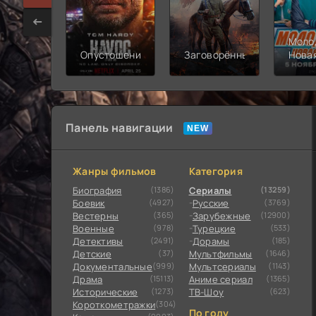
Моло
Опустошение
Заговорённый
Нова
смен
Панель навигации
Жанры фильмов
Категория
Биография
(1386)
Сериалы
(13259)
Боевик
(4927)
Русские
(3769)
Вестерны
(365)
Зарубежные
(12900)
Военные
(978)
Турецкие
(533)
Детективы
(2491)
Дорамы
(185)
Детские
(37)
Мультфильмы
(1646)
Документальные
(999)
Мультсериалы
(1143)
Драма
(15113)
Аниме сериал
(1365)
Исторические
(1273)
ТВ-Шоу
(623)
Короткометражки
(304)
По году