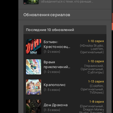
объединиться с теми, кто раньше
предпочитал работать в одиночку: Люди
Икс,
Обновления сериалов
Последние 10 обновлений
1-10 серия
Бэтмен:
(HDrezka Studio,
Крестоносец в
LostFilm,
плаще
(1-2 сезон)
Оригинальный)
1-10 серия
Время
(Украинский,
приключений:
Оригинальный,
Фионна и Кейк
(1-2 сезон)
Субтитры)
1-13 серия
Крапополис
(Coldfilm,
Оригинальный,
(1-3 сезон)
TVShows)
1-8 серия
Дом Дракона
(Оригинальный,
Dragon Money
(1-3 сезон)
Studio, Syncmer)