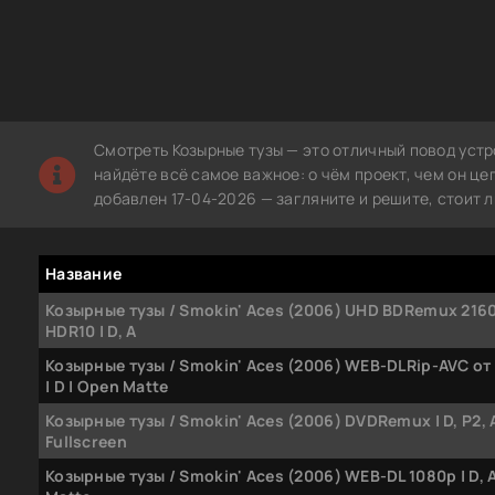
Смотреть Козырные тузы — это отличный повод устр
найдёте всё самое важное: о чём проект, чем он ц
добавлен 17-04-2026 — загляните и решите, стоит 
Название
Козырные тузы / Smokin' Aces (2006) UHD BDRemux 2160p
HDR10 | D, A
Козырные тузы / Smokin' Aces (2006) WEB-DLRip-AVC о
| D | Open Matte
Козырные тузы / Smokin' Aces (2006) DVDRemux | D, P2, A
Fullscreen
Козырные тузы / Smokin' Aces (2006) WEB-DL 1080p | D, A