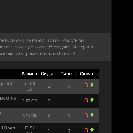
оить себе кино-вечер! В этой новости вы
епляет и почему его уже обсуждают. Материал
ли включать прямо сейчас на Киного!
Размер
Сиды
Пиры
Скачать
 | 4K |
43.08
2
0
GB
т DoMiNo
2.33 GB
3
1
 |
6.19 GB
0
0
 | Open
10.52
2
0