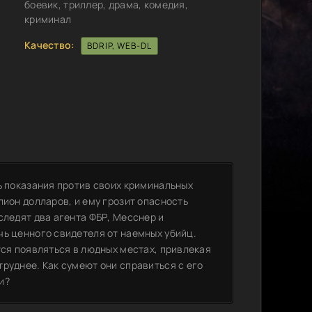
боевик, триллер, драма, комедия,
криминал
Качество:
BDRIP, WEB-DL
ь показания против своих криминальных
лион долларов, и ему грозит опасность
следят два агента ФБР, Месснер и
чь ценного свидетеля от наемных убийц.
тся появляться в людных местах, привлекая
руднее. Как сумеют они справиться с его
и?