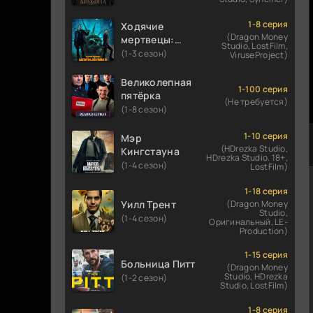
1-8 серия
Ходячие
(Dragon Money
мертвецы:
Studio, LostFilm,
Мертвый
(1-3 сезон)
ViruseProject)
город
Великолепная
1-100 серия
пятёрка
(Не требуется)
(1-8 сезон)
1-10 серия
Мэр
(HDrezka Studio,
Кингстауна
HDrezka Studio. 18+,
(1-4 сезон)
LostFilm)
1-18 серия
Уилл Трент
(Dragon Money
Studio,
(1-4 сезон)
Оригинальный, LE-
Production)
1-15 серия
Больница Питт
(Dragon Money
Studio, HDrezka
(1-2 сезон)
Studio, LostFilm)
1-8 серия