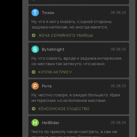
Т
Тихон
08.08.26
Ну, что я могу сказать, с одной стороны,
задумка неплохая, но иногда кажется,
ЖЕНА СЕРИЙНОГО УБИЙЦЫ
B
ByteKnight
08.08.26
Ну, что сказать, вроде и задумка интересная,
но местами так затянуто, что можно
КУПЛЮ АКТРИСУ
Р
Рита
05.08.26
Ну, честно говоря, я ожидал большего. Идея
интересная, но исполнение местами
КЁНСОНСКОЕ СУЩЕСТВО
H
HellRider
05.08.26
Чисто по приколу начал смотреть, а сам не
заметил, как зацепило. Персонажи