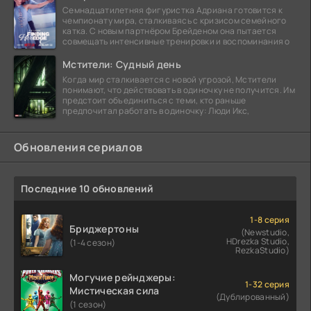
Семнадцатилетняя фигуристка Адриана готовится к
чемпионату мира, сталкиваясь с кризисом семейного
катка. С новым партнёром Брейденом она пытается
совмещать интенсивные тренировки и воспоминания о
Мстители: Судный день
Когда мир сталкивается с новой угрозой, Мстители
понимают, что действовать в одиночку не получится. Им
предстоит объединиться с теми, кто раньше
предпочитал работать в одиночку: Люди Икс,
Обновления сериалов
Последние 10 обновлений
1-8 серия
Бриджертоны
(Newstudio,
HDrezka Studio,
(1-4 сезон)
RezkaStudio)
Могучие рейнджеры:
1-32 серия
Мистическая сила
(Дублированный)
(1 сезон)