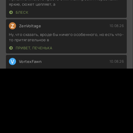
яркие, сюжет цепляет, а
БЛЕСК
Z
ZenVoltage
10.08.26
Ну, что сказать, вроде бы ничего особенного, но есть что-
то притягательное в
ПРИВЕТ, ПЕЧЕНЬКА
V
VortexFawn
10.08.26
Ну, это было довольно странно. Я ожидал чего-то более
повествовательного, но
ОТЧЁТ О БУЙСТВЕ ДУХОВ