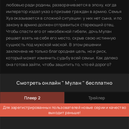
любовью ради родины, разворачивается в эпоху, когда
император издал указ о призыве граждан в армию. Семья
Хуа оказывается в сложной ситуации: у них нет сына, и по
закону в армию должен отправиться стареющий отец.
Чтобы спасти его от неизбежной гибели, дочь Мулан
решает взять на себя его место, скрыв свою истинную
сущность под мужской маской. В этом решении
заключена не только благородная цель, но и риск,
который может изменить судьбу всей семьи. Как далеко
она готова зайти, чтобы защитить то, что ей дорого?
Смотреть онлайн " Мулан " бесплатно
Плеер 2
Трейлер
Для зарегистрированных пользователей новые серии и качество
выходит раньше!