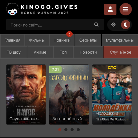
KINOGO.GIVES
НОВЫЕ ФИЛЬМЫ 2026
3
Главная
Фильмы
Новинки
Сериалы
Мультфильмы
ТВ шоу
Аниме
Топ
Новости
Случайное
7.21
Молодёжка:
Опустошение
Заговорённый
Новая смена