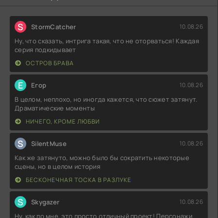
S
StormCatcher
10.08.26
Ну, что сказать, интрига такая, что не оторваться! Каждая
серия подкидывает
ОСТРОВ БРАВА
Е
Егор
10.08.26
В целом, неплохо, но иногда кажется, что сюжет затянут.
Драматические моменты
НИЧЕГО, КРОМЕ ЛЮБВИ
S
SilentMuse
10.08.26
Как же затянуто, можно было бы сократить некоторые
сцены, но в целом история
БЕСКОНЕЧНАЯ ТОСКА В РАЗЛУКЕ
S
Skygazer
10.08.26
Ну, как по мне, это просто отличный проект! Персонажи