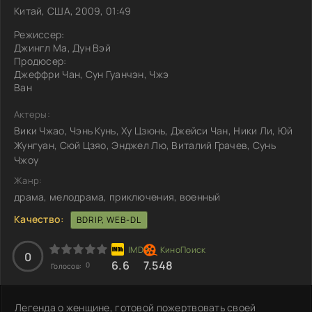
Китай, США, 2009, 01:49
Режиссер:
Джингл Ма, Дун Вэй
Продюсер:
Джеффри Чан, Сун Гуанчэн, Чжэ
Ван
Актеры:
Вики Чжао, Чэнь Кунь, Ху Цзюнь, Джейси Чан, Ники Ли, Юй
Жунгуан, Сюй Цзяо, Энджел Лю, Виталий Грачев, Сунь
Чжоу
Жанр:
драма, мелодрама, приключения, военный
Качество:
BDRIP, WEB-DL
0
6.6
7.548
0
Голосов:
Легенда о женщине, готовой пожертвовать своей