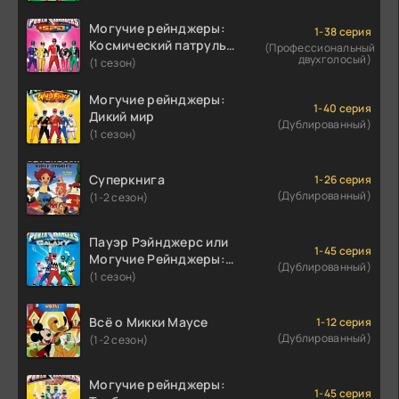
Могучие рейнджеры:
1-38 серия
Космический патруль
(Профессиональный
двухголосый)
Дельта
(1 сезон)
Могучие рейнджеры:
1-40 серия
Дикий мир
(Дублированный)
(1 сезон)
Суперкнига
1-26 серия
(Дублированный)
(1-2 сезон)
Пауэр Рэйнджерс или
1-45 серия
Могучие Рейнджеры:
(Дублированный)
Затерянная Галактика
(1 сезон)
Всё о Микки Маусе
1-12 серия
(Дублированный)
(1-2 сезон)
Могучие рейнджеры:
1-45 серия