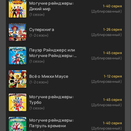
Могучие рейнджеры:
1-40 серия
Дикий мир
(Дублированный)
(1 сезон)
Суперкнига
1-26 серия
(Дублированный)
(1-2 сезон)
Пауэр Рэйнджерс или
1-45 серия
Могучие Рейнджеры:
(Дублированный)
Затерянная Галактика
(1 сезон)
Всё о Микки Маусе
1-12 серия
(Дублированный)
(1-2 сезон)
Могучие рейнджеры:
1-45 серия
Турбо
(Дублированный)
(1 сезон)
Могучие рейнджеры:
1-40 серия
Патруль времени
(Дублированный)