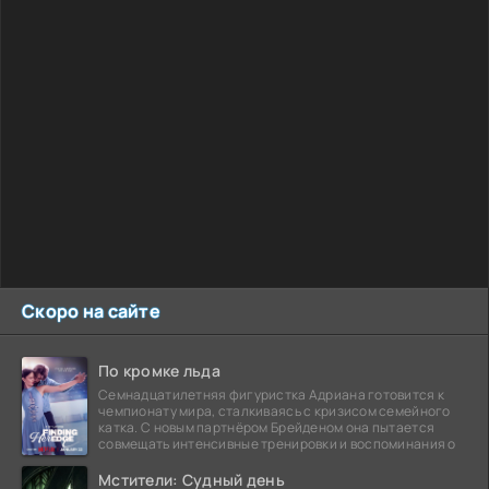
Скоро на сайте
По кромке льда
Семнадцатилетняя фигуристка Адриана готовится к
чемпионату мира, сталкиваясь с кризисом семейного
катка. С новым партнёром Брейденом она пытается
совмещать интенсивные тренировки и воспоминания о
Мстители: Судный день