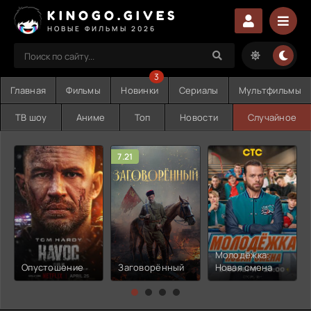
KINOGO.GIVES
НОВЫЕ ФИЛЬМЫ 2026
3
Главная
Фильмы
Новинки
Сериалы
Мультфильмы
ТВ шоу
Аниме
Топ
Новости
Случайное
7.21
Молодёжка:
Опустошение
Заговорённый
Новая смена