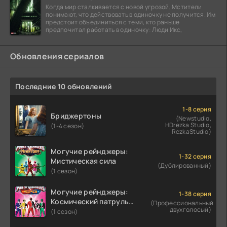
Когда мир сталкивается с новой угрозой, Мстители
понимают, что действовать в одиночку не получится. Им
предстоит объединиться с теми, кто раньше
предпочитал работать в одиночку: Люди Икс,
Обновления сериалов
Последние 10 обновлений
1-8 серия
Бриджертоны
(Newstudio,
HDrezka Studio,
(1-4 сезон)
RezkaStudio)
Могучие рейнджеры:
1-32 серия
Мистическая сила
(Дублированный)
(1 сезон)
Могучие рейнджеры:
1-38 серия
Космический патруль
(Профессиональный
двухголосый)
Дельта
(1 сезон)