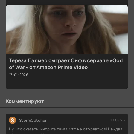
Тереза Палмер сыграет Сиф в сериале «God
of War» от Amazon Prime Video
17-01-2026
Комментируют
S
StormCatcher
10.08.26
Ну, что сказать, интрига такая, что не оторваться! Каждая