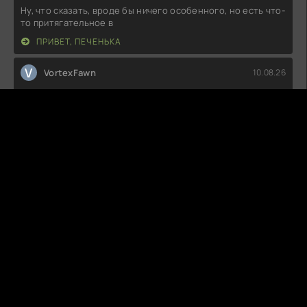
Ну, что сказать, вроде бы ничего особенного, но есть что-
то притягательное в
ПРИВЕТ, ПЕЧЕНЬКА
V
VortexFawn
10.08.26
Ну, это было довольно странно. Я ожидал чего-то более
повествовательного, но
ОТЧЁТ О БУЙСТВЕ ДУХОВ