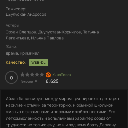
Режиссер:
Дьулусхан Андросов
Актеры:
Эрхан Слепцов, Дьулустаан Корнилов, Татьяна
Легантьева, Ильяна Павлова
Жанр:
драма, криминал
Качество:
WEB-DL
0
6.629
0
Голосов:
Айхал балансирует между миром группировки, где царят
насилие и стычки за территорию, и обычной школьной
жизнью с экзаменами и первыми влюбленностями. Его
легкомысленность и вспыльчивый характер создают
трудности не только ему, но и младшему брату Дархану,