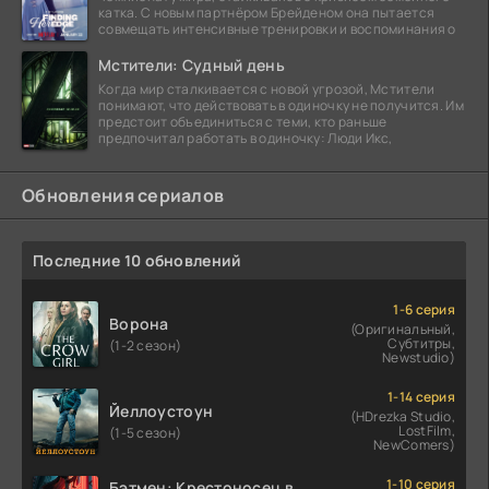
катка. С новым партнёром Брейденом она пытается
совмещать интенсивные тренировки и воспоминания о
Мстители: Судный день
Когда мир сталкивается с новой угрозой, Мстители
понимают, что действовать в одиночку не получится. Им
предстоит объединиться с теми, кто раньше
предпочитал работать в одиночку: Люди Икс,
Обновления сериалов
Последние 10 обновлений
1-6 серия
Ворона
(Оригинальный,
Субтитры,
(1-2 сезон)
Newstudio)
1-14 серия
Йеллоустоун
(HDrezka Studio,
LostFilm,
(1-5 сезон)
NewComers)
1-10 серия
Бэтмен: Крестоносец в