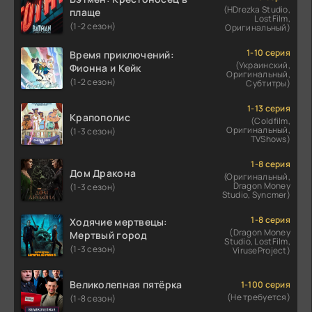
(HDrezka Studio,
плаще
LostFilm,
(1-2 сезон)
Оригинальный)
1-10 серия
Время приключений:
(Украинский,
Фионна и Кейк
Оригинальный,
(1-2 сезон)
Субтитры)
1-13 серия
Крапополис
(Coldfilm,
Оригинальный,
(1-3 сезон)
TVShows)
1-8 серия
Дом Дракона
(Оригинальный,
Dragon Money
(1-3 сезон)
Studio, Syncmer)
1-8 серия
Ходячие мертвецы:
(Dragon Money
Мертвый город
Studio, LostFilm,
(1-3 сезон)
ViruseProject)
Великолепная пятёрка
1-100 серия
(Не требуется)
(1-8 сезон)