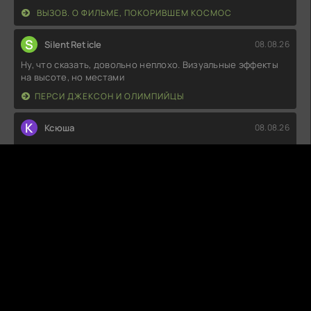
ВЫЗОВ. О ФИЛЬМЕ, ПОКОРИВШЕМ КОСМОС
S
SilentReticle
08.08.26
Ну, что сказать, довольно неплохо. Визуальные эффекты
на высоте, но местами
ПЕРСИ ДЖЕКСОН И ОЛИМПИЙЦЫ
К
Ксюша
08.08.26
Как же это странно, но в то же время интересно! Сюжет,
казалось бы, простой, а
ЖИГОЛО ПО СЛУЧАЙНОСТИ