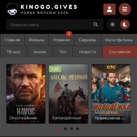
KINOGO.GIVES
НОВЫЕ ФИЛЬМЫ 2026
3
Главная
Фильмы
Новинки
Сериалы
Мультфильмы
ТВ шоу
Аниме
Топ
Новости
Случайное
7.21
Молодёжка:
Опустошение
Заговорённый
Новая смена