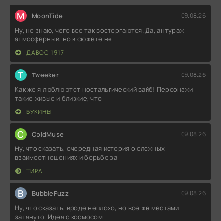
M
MoonTide
09.08.26
Ну, не знаю, чего все так восторгаются. Да, антураж
атмосферный, но в сюжете не
ДАВОС 1917
T
Tweeker
09.08.26
Как же я люблю этот ностальгический вайб! Персонажи
такие живые и близкие, что
БУКИНЫ
C
ColdMuse
09.08.26
Ну, что сказать, очередная история о сложных
взаимоотношениях и борьбе за
ТИРА
B
BubbleFuzz
09.08.26
Ну, что сказать, вроде неплохо, но все же местами
затянуто. Идея с космосом