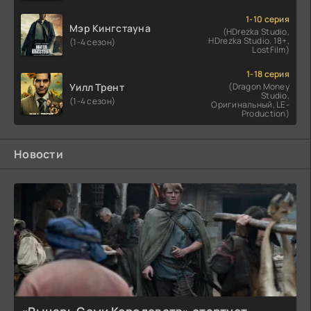
1-10 серия
Мэр Кингстауна
(HDrezka Studio,
HDrezka Studio. 18+,
(1-4 сезон)
LostFilm)
1-18 серия
Уилл Трент
(Dragon Money
Studio,
(1-4 сезон)
Оригинальный, LE-
Production)
Новости