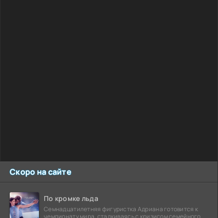
Скоро на сайте
По кромке льда
Семнадцатилетняя фигуристка Адриана готовится к
чемпионату мира, сталкиваясь с кризисом семейного