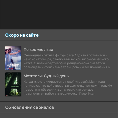
Скоро на сайте
По кромке льда
Семнадцатилетняя фигуристка Адриана готовится к
чемпионату мира, сталкиваясь с кризисом семейного
катка. С новым партнёром Брейденом она пытается
совмещать интенсивные тренировки и воспоминания о
Мстители: Судный день
Когда мир сталкивается с новой угрозой, Мстители
понимают, что действовать в одиночку не получится. Им
предстоит объединиться с теми, кто раньше
предпочитал работать в одиночку: Люди Икс,
Обновления сериалов