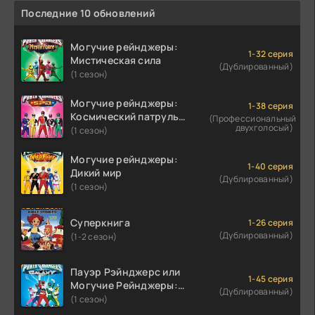
Последние 10 обновлений
Могучие рейнджеры:
1-32 серия
Мистическая сила
(Дублированный)
(1 сезон)
Могучие рейнджеры:
1-38 серия
Космический патруль
(Профессиональный
двухголосый)
Дельта
(1 сезон)
Могучие рейнджеры:
1-40 серия
Дикий мир
(Дублированный)
(1 сезон)
Суперкнига
1-26 серия
(Дублированный)
(1-2 сезон)
Пауэр Рэйнджерс или
1-45 серия
Могучие Рейнджеры:
(Дублированный)
Затерянная Галактика
(1 сезон)