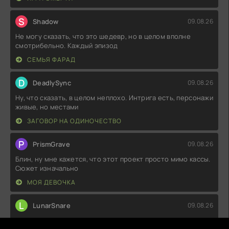
S
Shadow
09.08.26
Не могу сказать, что это шедевр, но в целом вполне
смотрибельно. Каждый эпизод
СЕМЬЯ ФАРАД
D
DeadlySync
09.08.26
Ну, что сказать, в целом неплохо. Интрига есть, персонажи
живые, но местами
ЗАГОВОР НА ОДИНОЧЕСТВО
P
PrismGrave
09.08.26
Блин, ну мне кажется, что этот проект просто мимо кассы.
Сюжет изначально
МОЯ ДЕВОЧКА
L
LunarSnare
09.08.26
Вот это поворот! Я ожидал лёгкую комедию, а наткнулся