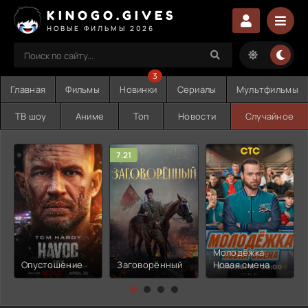
KINOGO.GIVES
НОВЫЕ ФИЛЬМЫ 2026
3
Главная
Фильмы
Новинки
Сериалы
Мультфильмы
ТВ шоу
Аниме
Топ
Новости
Случайное
7.21
Молодёжка:
Опустошение
Заговорённый
Новая смена