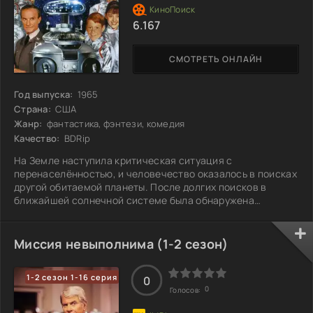
6.167
СМОТРЕТЬ ОНЛАЙН
Год выпуска:
1965
Страна:
США
Жанр:
фантастика, фэнтези, комедия
Качество:
BDRip
На Земле наступила критическая ситуация с
перенаселённостью, и человечество оказалось в поисках
другой обитаемой планеты. После долгих поисков в
ближайшей солнечной системе была обнаружена
пригодная для жизни планета. Первые колонизаторы,
семья Робинсонов и космопилот Дон Вест, готовятся
ступить на её поверхность. Но на их пути стоит
Миссия невыполнима (1-2 сезон)
иностранный агент Захария Смит, который намерен
разрушить их миссию. Что же он задумал и как это
1-2 сезон 1-16 серия
повлияет на будущее колонии?
0
0
Голосов: