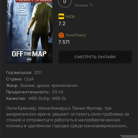
и решает остаться с ними.
0
0
Голосов:
7.2
7.571
СМОТРЕТЬ ОНЛАЙН
Год выпуска:
2011
Страна:
США
Жанр:
боевик, драма, приключения
Продолжительность:
00:43
Качество:
WEB-DLRip, WEB-DL
Лили Бреннер, Мина Минард и Томми Фуллер, три
американских врача, решают оставить свои проблемы за
спиной и отправиться работать в малообеспеченную
клинику в удалённом городке среди южноамериканских
джунглей. Клиникой руководит талантливый хирург Бен
Китон, а в команде также трудятся Отис Коул и Раян Кларк.