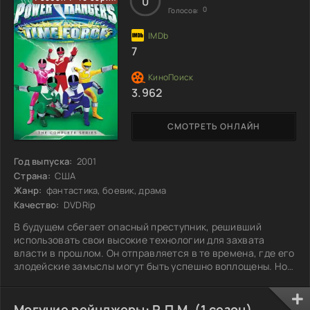
0
0
Голосов:
7
3.962
СМОТРЕТЬ ОНЛАЙН
Год выпуска:
2001
Страна:
США
Жанр:
фантастика, боевик, драма
Качество:
DVDRip
В будущем сбегает опасный преступник, решивший
использовать свои высокие технологии для захвата
власти в прошлом. Он отправляется в те времена, где его
злодейские замыслы могут быть успешно воплощены. Но
за ним в погоню отправляется отряд рейнджеров-
спецназовцев, готовых на всё ради спасения своего
времени. Они вооружены не только современным
Могучие рейнджеры: Р.П.М. (1 сезон)