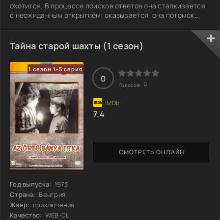
охотится. В процессе поисков ответов она сталкивается
с неожиданным открытием: оказывается, она потомок
древней расы, которая на протяжении тысячелетий
становится целью охотников. Теперь именно Хлоя несет
на себе бремя надежды на выживание этой расы. Каково
Тайна старой шахты (1 сезон)
это — быть единственной, кто может изменить ход
истории?
1 сезон 1-5 серия
0
0
Голосов:
7.4
СМОТРЕТЬ ОНЛАЙН
Год выпуска:
1973
Страна:
Венгрия
Жанр:
приключения
Качество:
WEB-DL