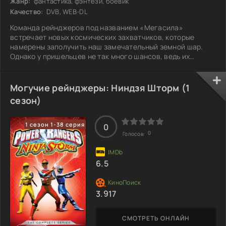
Жанр:
фантастика, фэнтези, боевик
Качество:
DVB, WEB-DL
Команда рейнджеров под названием «Мегасила»
встречает новых космических захватчиков, которые
намерены заполучить наш замечательный земной шар.
Однако у пришельцев не так много шансов, ведь их
противниками становятся талантливые молодые бойцы,
которых обучает мудрейший Госей — ученик самого
Зордона. Его верный робот-помощник Тенсоу всегда
Могучие рейнджеры: Ниндзя Шторм (1
готов прийти на помощь, обеспечивая ребят необходимой
сезон)
технической поддержкой. Сможет ли эта команда
справиться с очередной угрозой и защитить планету от
1 сезон 1-38 серия
0
0
Голосов:
6.5
3.917
СМОТРЕТЬ ОНЛАЙН