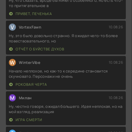
Ну, что сказать, вроде бы ничего особенного, но есть что-
то притягательное в
ПРИВЕТ, ПЕЧЕНЬКА
V
VortexFawn
10.08.26
Ну, это было довольно странно. Я ожидал чего-то более
повествовательного, но
ОТЧЁТ О БУЙСТВЕ ДУХОВ
W
WinterVibe
10.08.26
Начало неплохое, но как-то к середине становится
скучновато. Персонажи не очень
РОКОВАЯ ЧЕРТА
М
Милан
10.08.26
Ну, честно говоря, ожидал большего. Идея неплохая, но на
мой взгляд, реализация
ИГРА СМЕРТИ