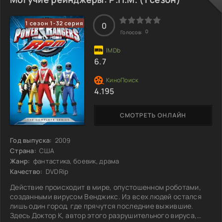
оружием, но и решимостью остановить его. Каждый шаг
преступника становится испытанием для команды,
1 сезон 1-32 серия
которая должна преодолеть множество трудностей, чтобы
0
0
Голосов:
6.7
4.195
СМОТРЕТЬ ОНЛАЙН
Год выпуска:
2009
Страна:
США
Жанр:
фантастика, боевик, драма
Качество:
DVDRip
Действие происходит в мире, опустошенном роботами,
созданными вирусом Венджикс. Из всех людей остался
лишь один город, где прячутся последние выжившие.
Здесь Доктор К, автор этого разрушительного вируса,