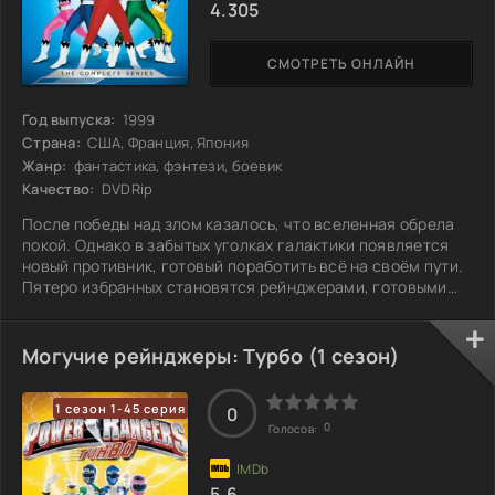
4.305
СМОТРЕТЬ ОНЛАЙН
Год выпуска:
1999
Страна:
США, Франция, Япония
Жанр:
фантастика, фэнтези, боевик
Качество:
DVDRip
После победы над злом казалось, что вселенная обрела
покой. Однако в забытых уголках галактики появляется
новый противник, готовый поработить всё на своём пути.
Пятеро избранных становятся рейнджерами, готовыми
защищать мир и сражаться с надвигающейся угрозой. Их
способности и решимость – единственный шанс на
спасение. Смогут ли они справиться с этой новой
Могучие рейнджеры: Турбо (1 сезон)
вызовами и объединить силы, чтобы противостоять тьме?
1 сезон 1-45 серия
0
0
Голосов:
5.6