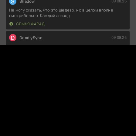
S
Shadow
09.08.26
Не могу сказать, что это шедевр, но в целом вполне
смотрибельно. Каждый эпизод
СЕМЬЯ ФАРАД
D
DeadlySync
09.08.26
Ну, что сказать, в целом неплохо. Интрига есть, персонажи
живые, но местами
ЗАГОВОР НА ОДИНОЧЕСТВО