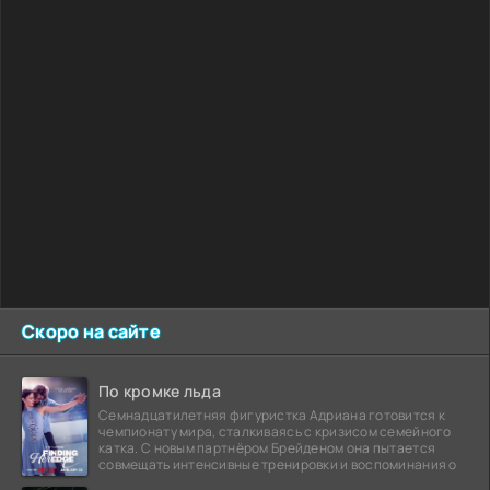
Скоро на сайте
По кромке льда
Семнадцатилетняя фигуристка Адриана готовится к
чемпионату мира, сталкиваясь с кризисом семейного
катка. С новым партнёром Брейденом она пытается
совмещать интенсивные тренировки и воспоминания о