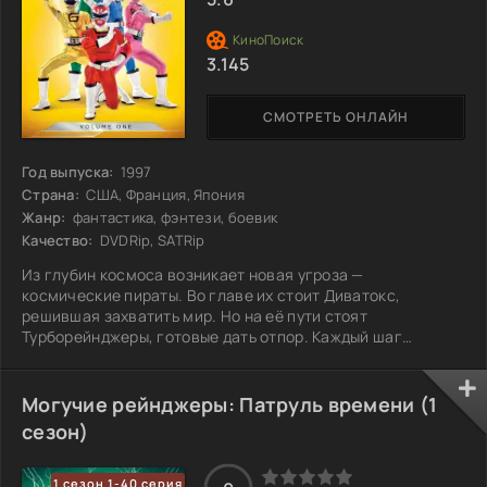
3.145
СМОТРЕТЬ ОНЛАЙН
Год выпуска:
1997
Страна:
США, Франция, Япония
Жанр:
фантастика, фэнтези, боевик
Качество:
DVDRip, SATRip
Из глубин космоса возникает новая угроза —
космические пираты. Во главе их стоит Диватокс,
решившая захватить мир. Но на её пути стоят
Турборейнджеры, готовые дать отпор. Каждый шаг
пиратов сопровождается хитроумными планами и
неожиданными встречами, в то время как рейнджеры
объединяют силы, чтобы защитить свою планету. Пираты
Могучие рейнджеры: Патруль времени (1
не собираются сдаваться без боя, и борьба между ними и
сезон)
рейнджерами становится всё более напряжённой. Как же
закончится эта схватка? Что ждет по ту сторону
конфликта?
1 сезон 1-40 серия