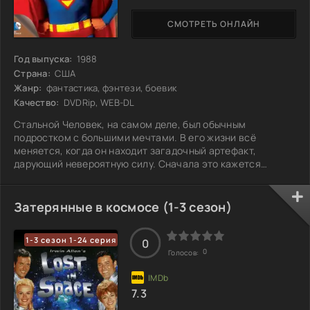
СМОТРЕТЬ ОНЛАЙН
Год выпуска:
1988
Страна:
США
Жанр:
фантастика, фэнтези, боевик
Качество:
DVDRip, WEB-DL
Стальной Человек, на самом деле, был обычным
подростком с большими мечтами. В его жизни всё
меняется, когда он находит загадочный артефакт,
дарующий невероятную силу. Сначала это кажется
просто классным бонусом, позволяющим справляться с
типичными школьными проблемами — от хулиганов до
неразделенной любви. Но вскоре его способности
Затерянные в космосе (1-3 сезон)
привлекают внимание не только друзей, но и врагов,
готовых на всё ради своей выгоды. Столкнувшись с
1-3 сезон 1-24 серия
реальной угрозой, подросток понимает, что быть героем
0
0
Голосов:
— это не
7.3