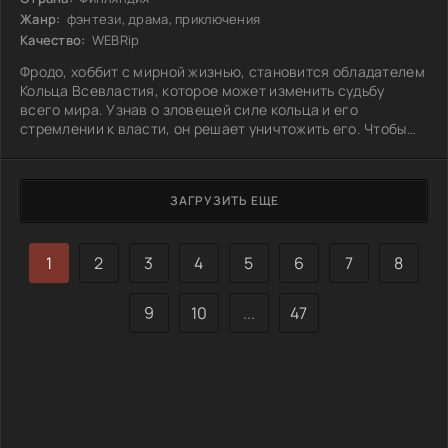
Жанр:
фэнтези, драма, приключения
Качество:
WEBRip
Фродо, хоббит с мирной жизнью, становится обладателем
Кольца Всевластия, которое может изменить судьбу
всего мира. Узнав о зловещей силе кольца и его
стремлении к власти, он решает уничтожить его. Чтобы
исполнить эту задачу, Фродо отправляется в опасное
путешествие, полное встреч с необычными существами и
древними врагами. С ним идут верные друзья, среди
ЗАГРУЗИТЬ ЕЩЕ
которых есть храбрый самосожженный хоббит и мудрый
маг, готовые поддержать его в трудные моменты. На пути
к цели их ждет множество испытаний,
1
2
3
4
5
6
7
8
9
10
...
47