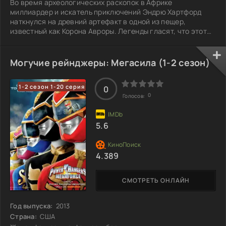
Во время археологических раскопок в Африке
миллиардер и искатель приключений Эндрю Хартфорд
наткнулся на древний артефакт в одной из пещер,
известный как Корона Авроры. Легенды гласят, что этот
предмет принадлежал давно исчезнувшей цивилизации и
может наделить своего хозяина невероятной силой.
Хартфорд, движимый жаждой приключений и стремлением
Могучие рейнджеры: Мегасила (1-2 сезон)
к власти, не догадывался о последствиях, которые может
повлечь за собой его находка. Вскоре вокруг артефакта
1-2 сезон 1-20 серия
начинает разворачиваться нечто большее, чем
0
0
Голосов:
5.6
4.389
СМОТРЕТЬ ОНЛАЙН
Год выпуска:
2013
Страна:
США