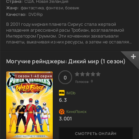
Страна:
США, Новая Зеландия
Жанр:
фантастика, фэнтези, боевик
Качество:
DVDRip
В 2001 году мирная планета Сириус стала жертвой
нападения агрессивной расы Тробиан, возглавляемой
Императором Груммом. Эти кочевники захватывали
планеты, выкачивая из них ресурсы, а затем не оставляя
от них и следа. Сириус, населенный высокоразвитыми
гуманоидными существами, попытался дать отпор, но
битва была проиграна. Единственным уцелевшим
Могучие рейнджеры: Дикий мир (1 сезон)
оказался Догги Крюгер, который тайно сбежал на Землю
и вскоре основал в Нью-Тек-Сити отделение
1 сезон 1-40 серия
Космического патруля Дельта — элитного межпланетного
0
0
Голосов:
6.3
3.001
СМОТРЕТЬ ОНЛАЙН