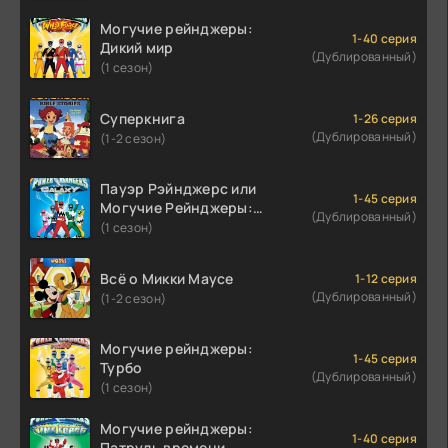
Могучие рейнджеры:
1-40 серия
Дикий мир
(Дублированный)
(1 сезон)
Суперкнига
1-26 серия
(Дублированный)
(1-2 сезон)
Пауэр Рэйнджерс или
1-45 серия
Могучие Рейнджеры:
(Дублированный)
Затерянная Галактика
(1 сезон)
Всё о Микки Маусе
1-12 серия
(Дублированный)
(1-2 сезон)
Могучие рейнджеры:
1-45 серия
Турбо
(Дублированный)
(1 сезон)
Могучие рейнджеры:
1-40 серия
Патруль времени