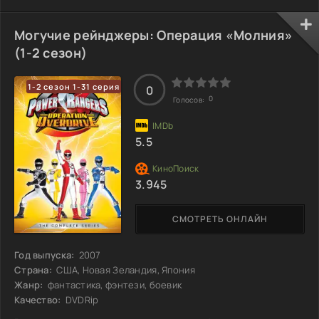
находит способ его остановить. С помощью элитной
команды мощных рейнджеров у него появляется шанс
противостоять технологическому кошмару. Смогут ли они
Могучие рейнджеры: Операция «Молния»
справиться с последствиями своего же творения и
(1-2 сезон)
спасти человечество от окончательной гибели?
1-2 сезон 1-31 серия
0
0
Голосов:
5.5
3.945
СМОТРЕТЬ ОНЛАЙН
Год выпуска:
2007
Страна:
США, Новая Зеландия, Япония
Жанр:
фантастика, фэнтези, боевик
Качество:
DVDRip