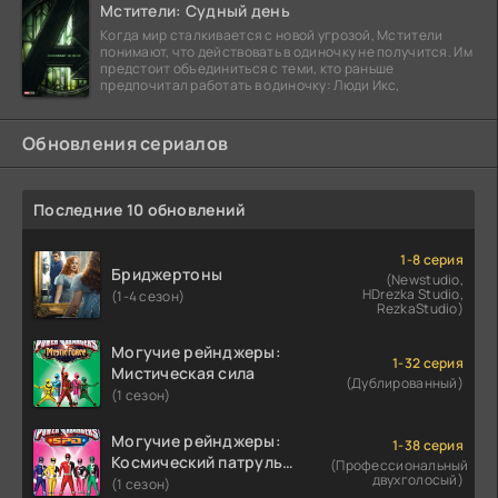
Мстители: Судный день
Когда мир сталкивается с новой угрозой, Мстители
понимают, что действовать в одиночку не получится. Им
предстоит объединиться с теми, кто раньше
предпочитал работать в одиночку: Люди Икс,
Обновления сериалов
Последние 10 обновлений
1-8 серия
Бриджертоны
(Newstudio,
HDrezka Studio,
(1-4 сезон)
RezkaStudio)
Могучие рейнджеры:
1-32 серия
Мистическая сила
(Дублированный)
(1 сезон)
Могучие рейнджеры:
1-38 серия
Космический патруль
(Профессиональный
двухголосый)
Дельта
(1 сезон)