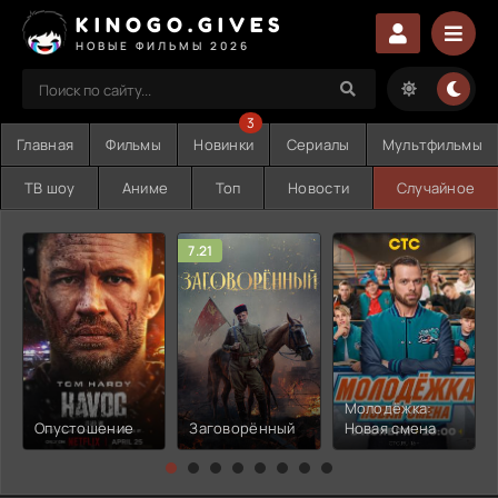
KINOGO.GIVES
НОВЫЕ ФИЛЬМЫ 2026
3
Главная
Фильмы
Новинки
Сериалы
Мультфильмы
ТВ шоу
Аниме
Топ
Новости
Случайное
7.21
Молодёжка:
Опустошение
Заговорённый
Новая смена