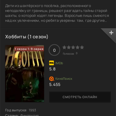
Дети из шахтёрского посёлка, расположенного
неподалёку от границы, решают разгадать тайны старой
шахты, о которой ходят легенды. Взрослые лишь смеются
над их увлечением, но ребята уверены: там, где другие
видят только пыль и заброшенные рельсы, скрываются
настоящие секреты. Каждый из них ощущает, что в шахте
осталось что-то важное, что может изменить их жизнь.
Хоббиты (1 сезон)
Собравшись в дружной компании, они вооружаются
фонариками и смелостью, намереваясь исследовать
1 сезон 1-9 серия
затерянные ходки. Страх и азарт
0
0
Голосов:
5.8
5.455
СМОТРЕТЬ ОНЛАЙН
Год выпуска:
1993
Страна:
Финляндия