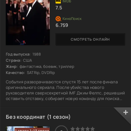
7.5
6.759
СМОТРЕТЬ ОНЛАЙН
Год выпуска:
1988
Страна:
США
Жанр:
фантастика, боевик, триллер
Качество:
SATRip, DVDRip
События разворачиваются спустя 15 лет после финала
оригинального сериала. После убийства нового
руководителя сверхсекретной IMF Джим Фелпс, решивший
оставить отставку, собирает новую команду для поиска
преступника. В его группу входят Николас Блэк, мастер
маскировки и актёр; Макс Харт, силач; Кейси Рэндалл,
агент-топ-модель; и Грант Кольер, сын Барни Кольера,
Без координат (1 сезон)
талантливый технический гений. Когда команда находит
следы убийцы, Джим понимает, что не может просто уйти,
1 сезон 1-13 серия