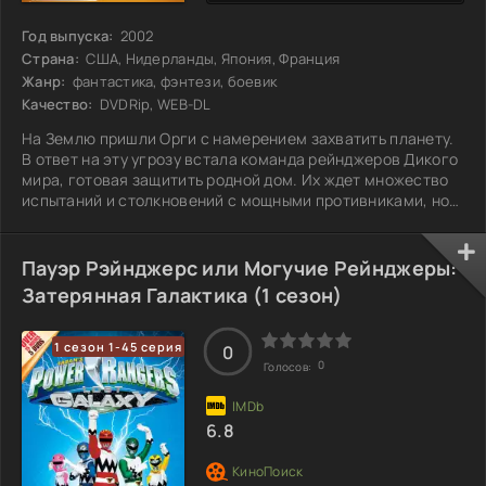
Год выпуска:
2002
Страна:
США, Нидерланды, Япония, Франция
Жанр:
фантастика, фэнтези, боевик
Качество:
DVDRip, WEB-DL
На Землю пришли Орги с намерением захватить планету.
В ответ на эту угрозу встала команда рейнджеров Дикого
мира, готовая защитить родной дом. Их ждет множество
испытаний и столкновений с мощными противниками, но
они полны решимости остановить врага любой ценой.
Каждый член команды приносит свои уникальные
способности и навыки, чтобы сразиться с ордой
Пауэр Рэйнджерс или Могучие Рейнджеры:
захватчиков. Подготовьтесь к битвам, где мужество и
Затерянная Галактика (1 сезон)
дружба становятся ключевыми факторами в борьбе за
выживание. Что же произойдет, когда силы
1 сезон 1-45 серия
0
0
Голосов:
6.8