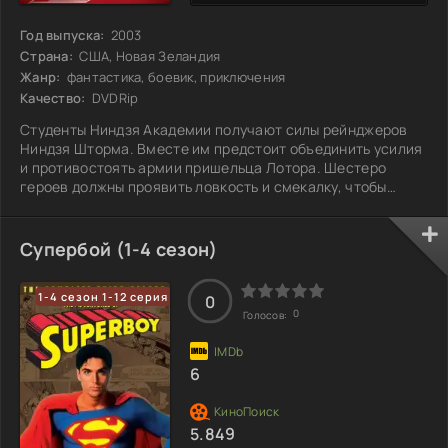
Год выпуска:
2003
Страна:
США, Новая Зеландия
Жанр:
фантастика, боевик, приключения
Качество:
DVDRip
Студенты Ниндзя Академии получают силы рейнджеров
Ниндзя Шторма. Вместе им предстоит объединить усилия
и противостоять армии пришельца Лотора. Шестеро
героев должны проявить ловкость и смекалку, чтобы
справиться с угрозой, которая ставит под угрозу весь
мир. Каждый из них вносит свой вклад в общую борьбу,
ведь только работа в команде способна одержать победу
Супербой (1-4 сезон)
над таким мощным врагом. Но кто из них сможет в
решающий момент проявить истинный героизм и стать
1-4 сезон 1-12 серия
лидером?
0
0
Голосов:
6
5.849