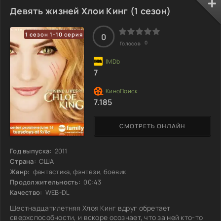
Восприятие нового мира и адаптация к непривычным
Девять жизней Хлои Кинг (1 сезон)
условиям становится возможной благодаря местному
врачу Сите Альварес, которая помогает им освоиться. Но
1 сезон 1-10 серия
чем больше они погружаются в жизнь
0
0
Голосов:
7
7.185
СМОТРЕТЬ ОНЛАЙН
Год выпуска:
2011
Страна:
США
Жанр:
фантастика, фэнтези, боевик
Продолжительность:
00:43
Качество:
WEB-DL
Шестнадцатилетняя Хлоя Кинг вдруг обретает
сверхспособности, и вскоре осознает, что за ней кто-то