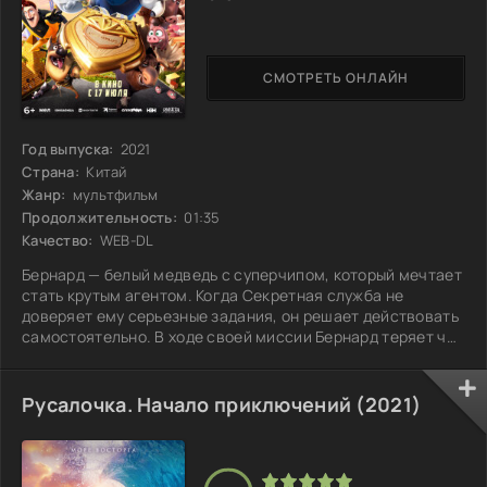
СМОТРЕТЬ ОНЛАЙН
Год выпуска:
2021
Страна:
Китай
Жанр:
мультфильм
Продолжительность:
01:35
Качество:
WEB-DL
Бернард — белый медведь с суперчипом, который мечтает
стать крутым агентом. Когда Секретная служба не
доверяет ему серьезные задания, он решает действовать
самостоятельно. В ходе своей миссии Бернард теряет чип
и становится обычным медведем. В этот момент он
встречает любознательную нерпу, и их дружба открывает
двери к новому увлекательному пути. Однако всё идет не
Русалочка. Начало приключений (2021)
так, как он планировал: Бернард и нерпа оказываются в
бегах от Секретной службы и сталкиваются с хитрыми
злодеями, завладевшими его