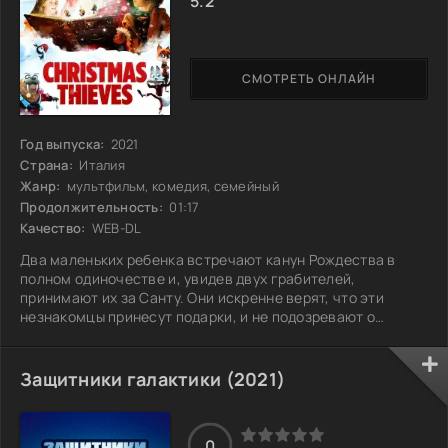
5.2
СМОТРЕТЬ ОНЛАЙН
Год выпуска:
2021
Страна:
Италия
Жанр:
мультфильм, комедия, семейный
Продолжительность:
01:17
Качество:
WEB-DL
Два маленьких ребенка встречают канун Рождества в
полном одиночестве и, увидев двух грабителей,
принимают их за Санту. Они искренне верят, что эти
незнакомцы принесут подарки, и не подозревают о
настоящих намерениях нарушителей. Ситуация
накаляется, когда детская наивность сталкивается с
реальностью. Грабители, не ожидая такой встречи,
Защитники галактики (2021)
оказываются в комичной и неловкой ситуации, пытаясь
скрыть свои истинные цели. В это время дети решают, что
нужно сделать все, чтобы у них под елкой оказались
0