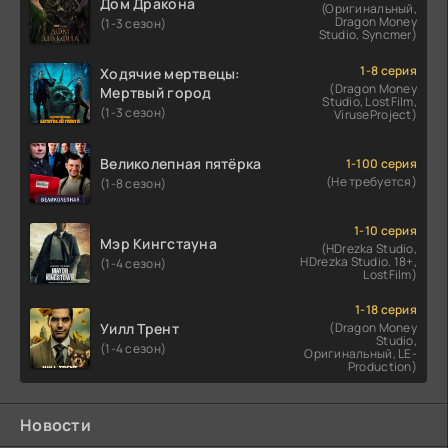
Дом Дракона
(Оригинальный,
Dragon Money
(1-3 сезон)
Studio, Syncmer)
1-8 серия
Ходячие мертвецы:
(Dragon Money
Мертвый город
Studio, LostFilm,
(1-3 сезон)
ViruseProject)
Великолепная пятёрка
1-100 серия
(Не требуется)
(1-8 сезон)
1-10 серия
Мэр Кингстауна
(HDrezka Studio,
HDrezka Studio. 18+,
(1-4 сезон)
LostFilm)
1-18 серия
Уилл Трент
(Dragon Money
Studio,
(1-4 сезон)
Оригинальный, LE-
Production)
Новости