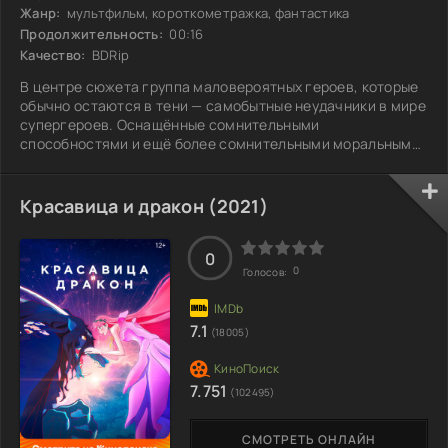
Жанр:
мультфильм, короткометражка, фантастика
Продолжительность:
00:16
Качество:
BDRip
В центре сюжета группа маловероятных героев, которые
обычно остаются в тени — самобытные неудачники в мире
супергероев. Оснащённые сомнительными
способностями и ещё более сомнительными моральными
принципами, они вынуждены объединиться для
выполнения миссии, которую многие сочли бы
невыполнимой. На их пути возникают весёлые неурядицы
Красавица и дракон (2021)
и парадоксальные ситуации, поднимающие вопрос: а что,
если именно их ошибки в итоге изменят мир? Но у
каждого из них есть свои секреты и скрытые мотивы, и
0
0
Голосов:
чем ближе
7.1
(18005)
7.751
(102495)
СМОТРЕТЬ ОНЛАЙН