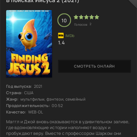
покорители космических пустот. Им предстоит вернуть
людям улыбки, бросив вызов самому Тротилу. К ним
присоединяются юный гений из спокойного земного
10
2
Голосов:
1.4
СМОТРЕТЬ ОНЛАЙН
Год выпуска:
2021
Страна:
США
Жанр:
мультфильм, фэнтези, семейный
Продолжительность:
00:52
Качество:
WEB-DL
Маггл и Джой вновь оказываются в удивительном заливе,
где вдохновляющие истории наполняют воздух и
пробуждают веру. Вместе с профессором Шарком они