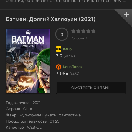
события, оставившего их прежние инстинкты в прошлом,
они начинают осознавать, что могут стать настоящими
друзьями. Это открытие вдохновляет их мечтать о том,
чтобы сохранить эту связь и в реальном мире. Их желание
Бэтмен: Долгий Хэллоуин (2021)
сбывается, но неожиданно происходит переворот: лис и
мышонок меняются местами, что приводит к
неожиданным последствиям.
0
0
Голосов:
7.2
(20702)
7.094
(4473)
СМОТРЕТЬ ОНЛАЙН
Год выпуска:
2021
Страна:
США
Жанр:
мультфильм, ужасы, фантастика
Продолжительность:
01:25
Качество:
WEB-DL