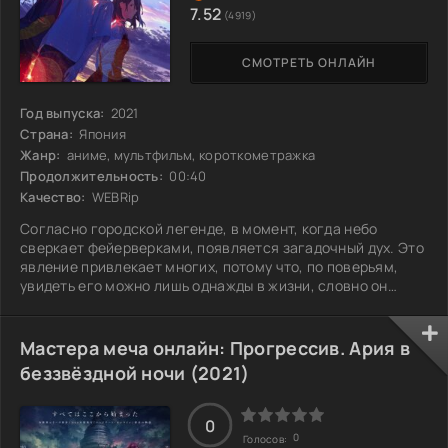
7.52
(4919)
СМОТРЕТЬ ОНЛАЙН
Год выпуска:
2021
Страна:
Япония
Жанр:
аниме, мультфильм, короткометражка
Продолжительность:
00:40
Качество:
WEBRip
Согласно городской легенде, в момент, когда небо
сверкает фейерверками, появляется загадочный дух. Это
явление привлекает многих, потому что, по поверьям,
увидеть его можно лишь однажды в жизни, словно он
прячется среди искр и теней. Говорят, этот таинственный
силуэт может исполнить желание, но с ним стоит быть
осторожным. За осуществление мечты может
Мастера меча онлайн: Прогрессив. Ария в
последовать цена, которую не каждый готов заплатить.
беззвёздной ночи (2021)
Слухи о его существовании ходят разные: кто-то считает,
что это просто игра света, а кто-то
0
0
Голосов: