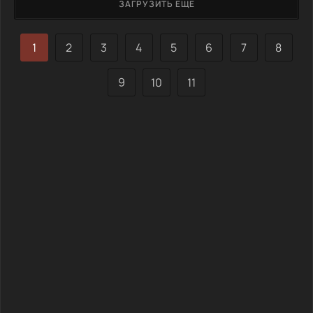
ЗАГРУЗИТЬ ЕЩЕ
может стать роковым. Их цель — завершить игру и
обрести свободу. Механика мира, в котором мечи и магия
переплетаются, требует от героев не только
1
2
3
4
5
6
7
8
9
10
11