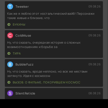
T
Tweeker
09.08.26
Как же я люблю этот ностальгический вайб! Персонажи
такие живые и близкие, что
БУКИНЫ
C
ColdMuse
09.08.26
Ну, что сказать, очередная история о сложных
взаимоотношениях и борьбе за
ТИРА
B
BubbleFuzz
09.08.26
Ну, что сказать, вроде неплохо, но все же местами
затянуто. Идея с космосом
ВЫЗОВ. О ФИЛЬМЕ, ПОКОРИВШЕМ КОСМОС
S
SilentReticle
08.08.26
Ну, что сказать, довольно неплохо. Визуальные эффекты
на высоте, но местами