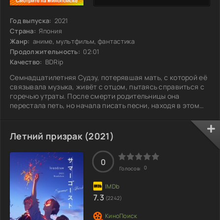
Год выпуска:
2021
Страна:
Япония
Жанр:
аниме, мультфильм, фантастика
Продолжительность:
02:01
Качество:
BDRip
Семнадцатилетняя Судзу, потерявшая мать, с которой её
связывала музыка, живёт с отцом, пытаясь справиться с
горечью утраты. После смерти родительницы она
перестала петь, но начала писать песни, находя в этом
утешение. Погрузившись в виртуальный мир U, Судзу
создает совершенно другой образ — великолепную
певицу Белль. В этом цифровом пространстве её талант
Летний призрак (2021)
быстро привлекает внимание, и она завоевывает сердца
миллионов. Но жизнь её виртуального альтер эго
оказывается под угрозой, когда
0
0
Голосов:
7.3
(2242)