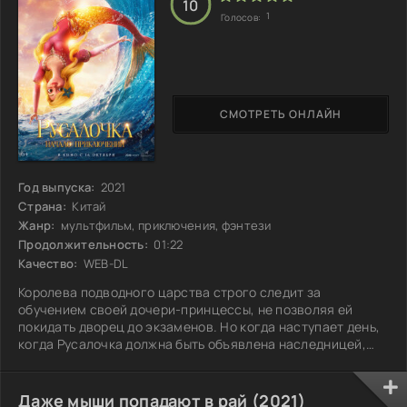
10
1
Голосов:
СМОТРЕТЬ ОНЛАЙН
Год выпуска:
2021
Страна:
Китай
Жанр:
мультфильм, приключения, фэнтези
Продолжительность:
01:22
Качество:
WEB-DL
Королева подводного царства строго следит за
обучением своей дочери-принцессы, не позволяя ей
покидать дворец до экзаменов. Но когда наступает день,
когда Русалочка должна быть объявлена наследницей,
она понимает, что корона её не интересует. В глубине
души ей хочется увидеть мир за пределами родного
царства. В этот судьбоносный момент приезжает тетя
Даже мыши попадают в рай (2021)