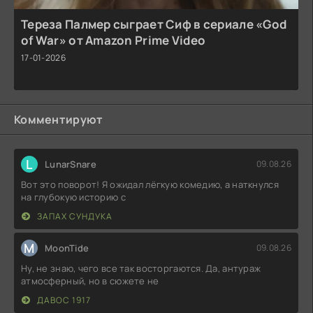
Тереза Палмер сыграет Сиф в сериале «God
of War» от Amazon Prime Video
17-01-2026
Комментируют
L
LunarSnare
09.08.26
Вот это поворот! Я ожидал лёгкую комедию, а наткнулся
на глубокую историю с
ЗАПАХ СУНДУКА
M
MoonTide
09.08.26
Ну, не знаю, чего все так восторгаются. Да, антураж
атмосферный, но в сюжете не
ДАВОС 1917