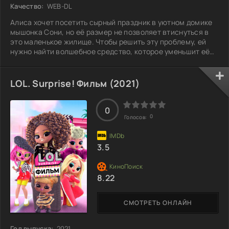
Качество:
WEB-DL
Алиса хочет посетить сырный праздник в уютном домике
мышонка Сони, но её размер не позволяет втиснуться в
это маленькое жилище. Чтобы решить эту проблему, ей
нужно найти волшебное средство, которое уменьшит её
до нужного размера. В компании верных друзей —
Шляпника, мышонка Сони и кота Чешира — она
отправляется в путешествие через волшебное зеркало.
LOL. Surprise! Фильм (2021)
Они исследуют удивительные уголки вселенной,
знакомятся с необычными персонажами из сказок и
погружаются в традиции разных стран и эпох. На этом
0
0
Голосов:
3.5
8.22
СМОТРЕТЬ ОНЛАЙН
Год выпуска:
2021