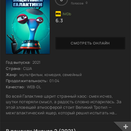
0
Голосов:
6.3
СМОТРЕТЬ ОНЛАЙН
Год выпуска:
2021
Страна:
США
Жанр:
мультфильм, комедия, семейный
Продолжительность:
01:04
Качество:
WEB-DL
Во всей Галактике царит странный хаос: смех исчез,
шутки потеряли смысл, а радость словно испарилась. За
этой зловещей атмосферой стоит Великий Тротил —
межгалактический ящер, который решил испытать на
вселенной свое новое открытие: вещество, способное
стирать веселье. На защиту Галактики встают два
необычных героя — инопланетяне, мастера юмора и
В поисках Иисуса 2 (2021)