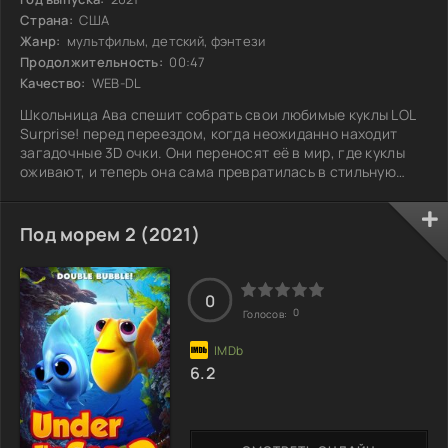
Страна:
США
Жанр:
мультфильм, детский, фэнтези
Продолжительность:
00:47
Качество:
WEB-DL
Школьница Ава спешит собрать свои любимые куклы LOL
Surprise! перед переездом, когда неожиданно находит
загадочные 3D очки. Они переносят её в мир, где куклы
оживают, и теперь она сама превратилась в стильную
Квин Би. В этом ярком анимационном пространстве Аве
предстоит помочь своей сестре готовиться к съемкам
крупного фильма. Премьера близится, а финал сценария
Под морем 2 (2021)
всё ещё не написан. На пути к успеху её поджидают
недоразумения и неожиданные ситуации. Как же
справиться с этой задачей и создать
0
0
Голосов:
6.2