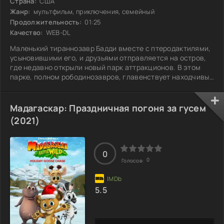
Страна:
США
Жанр:
мультфильм, приключения, семейный
Продолжительность:
01:25
Качество:
WEB-DL
Маленький тираннозавр Бадди вместе с птеродактилями,
усыновившими его, и друзьями отправляется на остров,
где недавно открыли новый парк аттракционов. В этом
парке, полном рободинозавров, главенствует находчивый
троодон Терстон. Все механизмы работают на энергии
пара, которую вырабатывает местный вулкан, но после
землетрясения давление пара резко возрастает, и роботы
Мадагаскар: Праздничная погоня за гусем
начинают вести себя неконтролируемо. Теперь Бадди,
(2021)
Шайни, Тайни и Дона должны пробраться через опасный
остров, чтобы найти своих
0
0
Голосов:
5.5