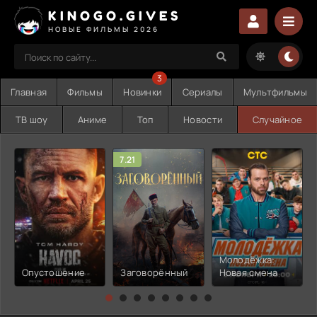
KINOGO.GIVES
НОВЫЕ ФИЛЬМЫ 2026
3
Главная
Фильмы
Новинки
Сериалы
Мультфильмы
ТВ шоу
Аниме
Топ
Новости
Случайное
7.21
Молодёжка:
Опустошение
Заговорённый
Новая смена