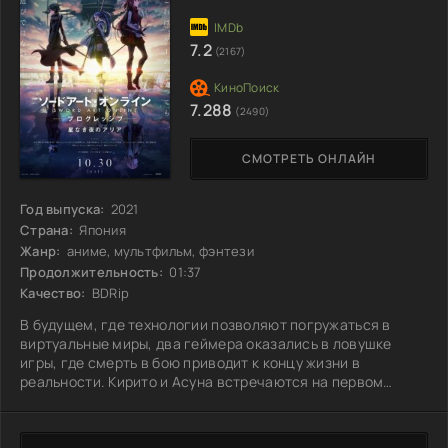
7.2
(2167)
7.288
(2490)
СМОТРЕТЬ ОНЛАЙН
Год выпуска:
2021
Страна:
Япония
Жанр:
аниме, мультфильм, фэнтези
Продолжительность:
01:37
Качество:
BDRip
В будущем, где технологии позволяют погружаться в
виртуальные миры, два геймера оказались в ловушке
игры, где смерть в бою приводит к концу жизни в
реальности. Кирито и Асуна встречаются на первом
уровне этого опасного приключения и сражаются за
каждую возможность выжить. Объединив силы, они
проходят через множество испытаний, где каждый шаг