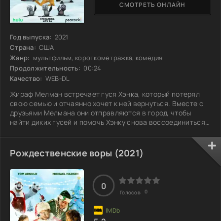
СМОТРЕТЬ ОНЛАЙН
Год выпуска:
2021
Страна:
США
Жанр:
мультфильм, короткометражка, комедия
Продолжительность:
00:24
Качество:
WEB-DL
Жираф Мелман встречает гуся Хэнка, который потерял
свою семью и отчаянно хочет к ней вернуться. Вместе с
друзьями Мелмана они отправляются в город, чтобы
найти диких гусей и помочь Хэнку снова воссоединиться с
его веселой стаей. По дороге их ждут неожиданности и
забавные ситуации, ведь окружающий мир полон
сюрпризов. Друзья сталкиваются с множеством
Рождественские воры (2021)
препятствий, но их решимость и дружба помогают
двигаться вперед. Что же ждет их на этом пути, и смогут
ли они найти семью Хэнка?
0
0
Голосов: