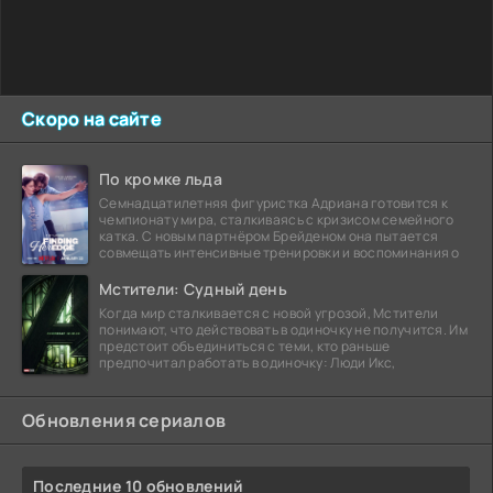
Скоро на сайте
По кромке льда
Семнадцатилетняя фигуристка Адриана готовится к
чемпионату мира, сталкиваясь с кризисом семейного
катка. С новым партнёром Брейденом она пытается
совмещать интенсивные тренировки и воспоминания о
Мстители: Судный день
Когда мир сталкивается с новой угрозой, Мстители
понимают, что действовать в одиночку не получится. Им
предстоит объединиться с теми, кто раньше
предпочитал работать в одиночку: Люди Икс,
Обновления сериалов
Последние 10 обновлений