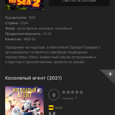
СМОТРЕТЬ ОНЛАЙН
Год выпуска:
2021
Страна:
США
Жанр:
мультфильм, комедия, семейный
Продолжительность:
01:10
Качество:
WEB-DL
Праздники на подходе, а обитатели Города Пузырей с
энтузиазмом готовятся к весёлым подводным
торжествам. Неон, известный своим остроумием и
страстью к приключениям, вместе со своей
стеснительной подругой Милой погружаются в мир ярких
красок и удивительных существ. Каждая встреча полна
неожиданностей, но спокойствие нарушает скрытая в
Косолапый агент (2021)
глубинах тайна, способная подорвать их празднование.
Неон и Мила сталкиваются с непредсказуемыми
трудностями и должны проявить смекалку, чтобы
0
объединить друзей и
3
Голосов:
6.8