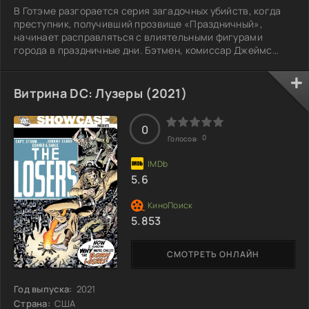
В Готэме разгорается серия загадочных убийств, когда
преступник, получивший прозвище «Праздничный»,
начинает расправляться с влиятельными фигурами
города в праздничные дни. Бэтмен, комиссар Джеймс
Гордон и окружной прокурор Харви Дент объединяют свои
усилия, чтобы остановить этот кошмар. Убийца
мастерски скрывает свои следы, а его мотивы остаются
Витрина DC: Лузеры (2021)
непонятными, что делает каждое преступление всё более
изощрённым. В ходе расследования герои сталкиваются
с новыми трудностями и начинают сомневаться
0
0
Голосов:
5.6
5.853
СМОТРЕТЬ ОНЛАЙН
Год выпуска:
2021
Страна:
США