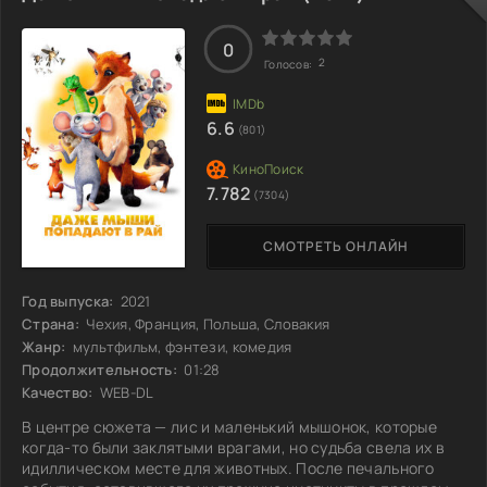
Белла, и принцесса решает воспользоваться её помощью
для побега из замка. Однако вскоре Русалочка осознает,
что доверилась коварной волшебнице,
0
2
Голосов:
6.6
(801)
7.782
(7304)
СМОТРЕТЬ ОНЛАЙН
Год выпуска:
2021
Страна:
Чехия, Франция, Польша, Словакия
Жанр:
мультфильм, фэнтези, комедия
Продолжительность:
01:28
Качество:
WEB-DL
В центре сюжета — лис и маленький мышонок, которые
когда-то были заклятыми врагами, но судьба свела их в
идиллическом месте для животных. После печального