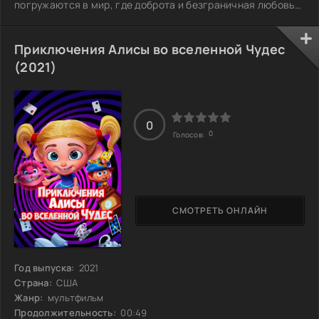
погружаются в мир, где доброта и безграничная любовь
Создателя становятся основой их пути. Каждая новая
история наполняет их сердца надеждой, а восприятие
меняется, как будто под действием волшебства. Эти
Приключения Алисы во вселенной Чудес
рассказы обращаются к глубочайшим чувствам и
(2021)
заставляют задуматься о жизни. На каждом шагу их
путешествия открываются новые горизонты, которые
0
0
Голосов:
СМОТРЕТЬ ОНЛАЙН
Год выпуска:
2021
Страна:
США
Жанр:
мультфильм
Продолжительность:
00:49